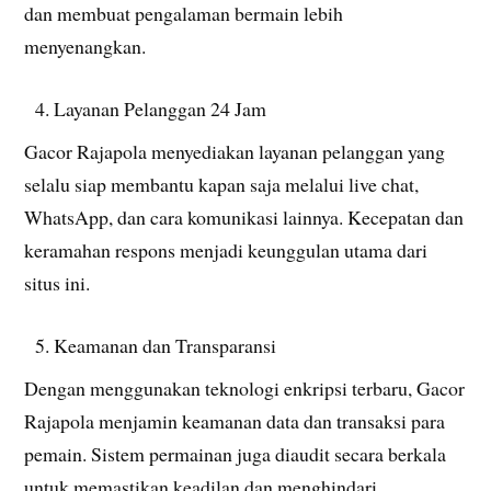
dan membuat pengalaman bermain lebih
menyenangkan.
Layanan Pelanggan 24 Jam
Gacor Rajapola menyediakan layanan pelanggan yang
selalu siap membantu kapan saja melalui live chat,
WhatsApp, dan cara komunikasi lainnya. Kecepatan dan
keramahan respons menjadi keunggulan utama dari
situs ini.
Keamanan dan Transparansi
Dengan menggunakan teknologi enkripsi terbaru, Gacor
Rajapola menjamin keamanan data dan transaksi para
pemain. Sistem permainan juga diaudit secara berkala
untuk memastikan keadilan dan menghindari