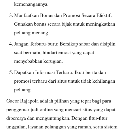
kemenangannya.
Manfaatkan Bonus dan Promosi Secara Efektif:
Gunakan bonus secara bijak untuk meningkatkan
peluang menang.
Jangan Terburu-buru: Bersikap sabar dan disiplin
saat bermain, hindari emosi yang dapat
menyebabkan kerugian.
Dapatkan Informasi Terbaru: Ikuti berita dan
promosi terbaru dari situs untuk tidak kehilangan
peluang.
Gacor Rajapola adalah pilihan yang tepat bagi para
penggemar judi online yang mencari situs yang dapat
dipercaya dan menguntungkan. Dengan fitur-fitur
unggulan, layanan pelanggan yang ramah, serta sistem