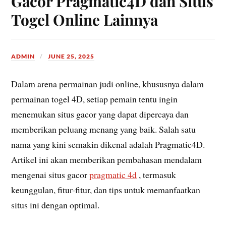
Gacor Pragmatic4D dan Situs
Togel Online Lainnya
ADMIN
JUNE 25, 2025
Dalam arena permainan judi online, khususnya dalam
permainan togel 4D, setiap pemain tentu ingin
menemukan situs gacor yang dapat dipercaya dan
memberikan peluang menang yang baik. Salah satu
nama yang kini semakin dikenal adalah Pragmatic4D.
Artikel ini akan memberikan pembahasan mendalam
mengenai situs gacor
pragmatic 4d
, termasuk
keunggulan, fitur-fitur, dan tips untuk memanfaatkan
situs ini dengan optimal.