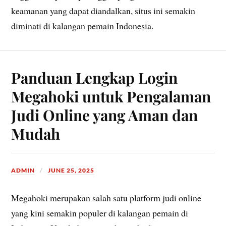
keamanan yang dapat diandalkan, situs ini semakin
diminati di kalangan pemain Indonesia.
Panduan Lengkap Login
Megahoki untuk Pengalaman
Judi Online yang Aman dan
Mudah
ADMIN
JUNE 25, 2025
Megahoki merupakan salah satu platform judi online
yang kini semakin populer di kalangan pemain di