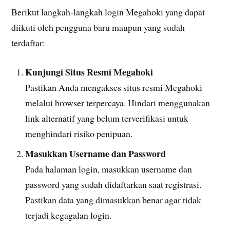
Berikut langkah-langkah login Megahoki yang dapat
diikuti oleh pengguna baru maupun yang sudah
terdaftar:
Kunjungi Situs Resmi Megahoki
Pastikan Anda mengakses situs resmi Megahoki
melalui browser terpercaya. Hindari menggunakan
link alternatif yang belum terverifikasi untuk
menghindari risiko penipuan.
Masukkan Username dan Password
Pada halaman login, masukkan username dan
password yang sudah didaftarkan saat registrasi.
Pastikan data yang dimasukkan benar agar tidak
terjadi kegagalan login.