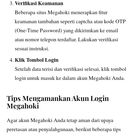
Verifikasi Keamanan
Beberapa situs Megahoki menerapkan fitur
keamanan tambahan seperti captcha atau kode OTP
(One-Time Password) yang dikirimkan ke email
atau nomor telepon terdaftar. Lakukan verifikasi
sesuai instruksi.
Klik Tombol Login
Setelah data terisi dan verifikasi selesai, klik tombol
login untuk masuk ke dalam akun Megahoki Anda.
Tips Mengamankan Akun Login
Megahoki
Agar akun Megahoki Anda tetap aman dari upaya
peretasan atau penyalahgunaan, berikut beberapa tips