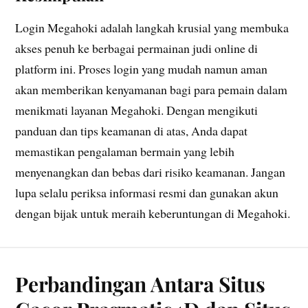
Login Megahoki adalah langkah krusial yang membuka
akses penuh ke berbagai permainan judi online di
platform ini. Proses login yang mudah namun aman
akan memberikan kenyamanan bagi para pemain dalam
menikmati layanan Megahoki. Dengan mengikuti
panduan dan tips keamanan di atas, Anda dapat
memastikan pengalaman bermain yang lebih
menyenangkan dan bebas dari risiko keamanan. Jangan
lupa selalu periksa informasi resmi dan gunakan akun
dengan bijak untuk meraih keberuntungan di Megahoki.
Perbandingan Antara Situs