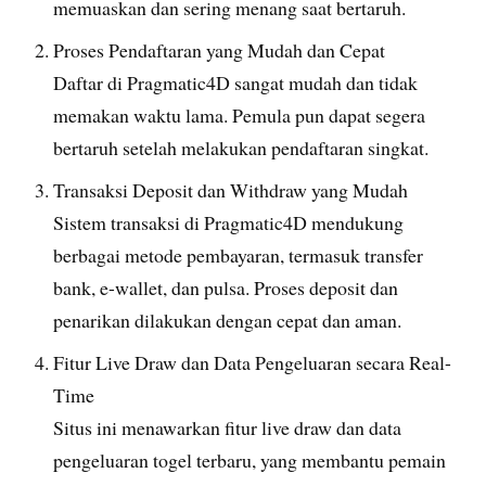
memuaskan dan sering menang saat bertaruh.
Proses Pendaftaran yang Mudah dan Cepat
Daftar di Pragmatic4D sangat mudah dan tidak
memakan waktu lama. Pemula pun dapat segera
bertaruh setelah melakukan pendaftaran singkat.
Transaksi Deposit dan Withdraw yang Mudah
Sistem transaksi di Pragmatic4D mendukung
berbagai metode pembayaran, termasuk transfer
bank, e-wallet, dan pulsa. Proses deposit dan
penarikan dilakukan dengan cepat dan aman.
Fitur Live Draw dan Data Pengeluaran secara Real-
Time
Situs ini menawarkan fitur live draw dan data
pengeluaran togel terbaru, yang membantu pemain