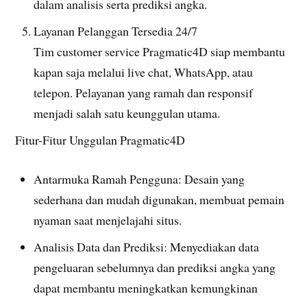
dalam analisis serta prediksi angka.
Layanan Pelanggan Tersedia 24/7
Tim customer service Pragmatic4D siap membantu
kapan saja melalui live chat, WhatsApp, atau
telepon. Pelayanan yang ramah dan responsif
menjadi salah satu keunggulan utama.
Fitur-Fitur Unggulan Pragmatic4D
Antarmuka Ramah Pengguna: Desain yang
sederhana dan mudah digunakan, membuat pemain
nyaman saat menjelajahi situs.
Analisis Data dan Prediksi: Menyediakan data
pengeluaran sebelumnya dan prediksi angka yang
dapat membantu meningkatkan kemungkinan