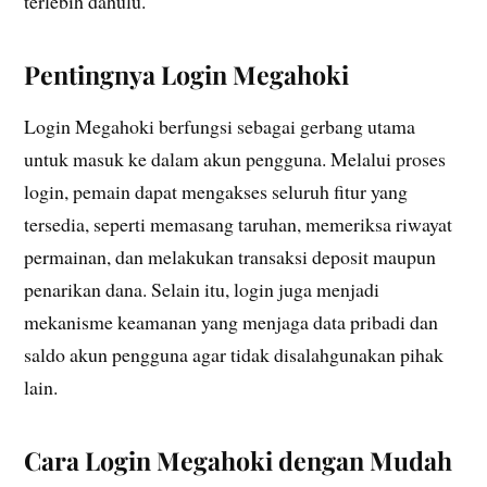
terlebih dahulu.
Pentingnya Login Megahoki
Login Megahoki berfungsi sebagai gerbang utama
untuk masuk ke dalam akun pengguna. Melalui proses
login, pemain dapat mengakses seluruh fitur yang
tersedia, seperti memasang taruhan, memeriksa riwayat
permainan, dan melakukan transaksi deposit maupun
penarikan dana. Selain itu, login juga menjadi
mekanisme keamanan yang menjaga data pribadi dan
saldo akun pengguna agar tidak disalahgunakan pihak
lain.
Cara Login Megahoki dengan Mudah