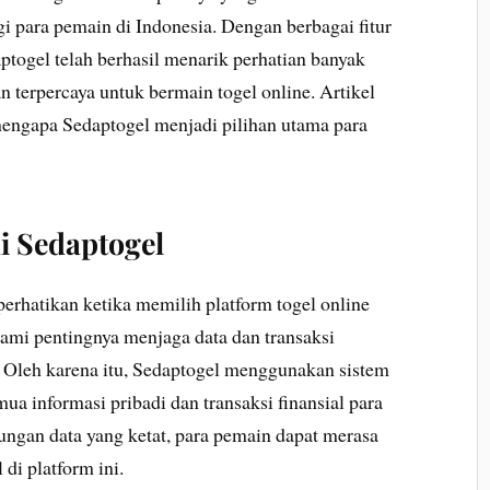
i para pemain di Indonesia. Dengan berbagai fitur
togel telah berhasil menarik perhatian banyak
terpercaya untuk bermain togel online. Artikel
engapa Sedaptogel menjadi pilihan utama para
i Sedaptogel
perhatikan ketika memilih platform togel online
mi pentingnya menjaga data dan transaksi
. Oleh karena itu, Sedaptogel menggunakan sistem
ua informasi pribadi dan transaksi finansial para
ngan data yang ketat, para pemain dapat merasa
di platform ini.