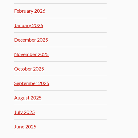
February 2026
January 2026
December 2025
November 2025
October 2025
September 2025
August 2025
July 2025
June 2025