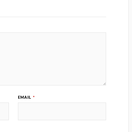
EMAIL
*