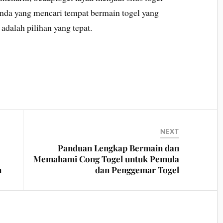
Anda yang mencari tempat bermain togel yang
dalah pilihan yang tepat.
NEXT
Panduan Lengkap Bermain dan
a
Memahami Cong Togel untuk Pemula
n
dan Penggemar Togel