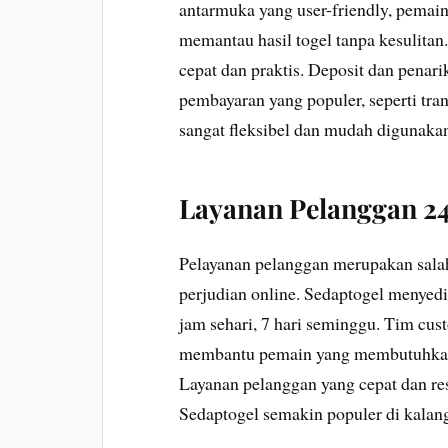
antarmuka yang user-friendly, pema
memantau hasil togel tanpa kesulitan. 
cepat dan praktis. Deposit dan penar
pembayaran yang populer, seperti tra
sangat fleksibel dan mudah digunaka
Layanan Pelanggan 24
Pelayanan pelanggan merupakan salah
perjudian online. Sedaptogel menyed
jam sehari, 7 hari seminggu. Tim cus
membantu pemain yang membutuhkan 
Layanan pelanggan yang cepat dan re
Sedaptogel semakin populer di kalang