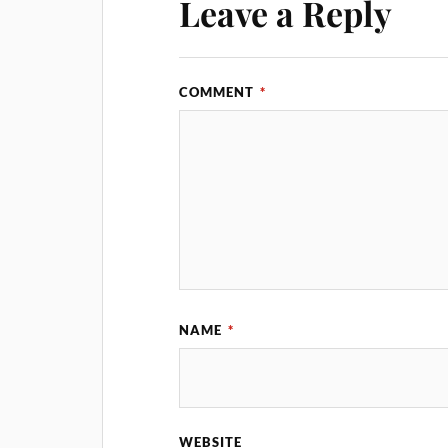
Leave a Reply
COMMENT
*
NAME
*
WEBSITE