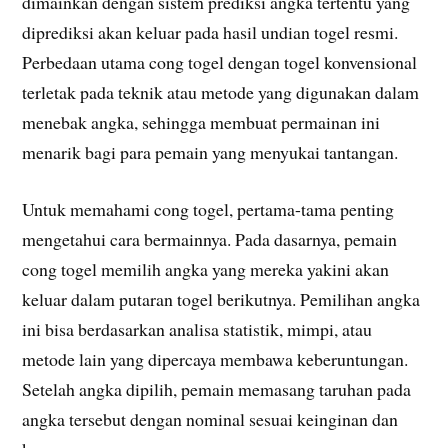
dimainkan dengan sistem prediksi angka tertentu yang
diprediksi akan keluar pada hasil undian togel resmi.
Perbedaan utama cong togel dengan togel konvensional
terletak pada teknik atau metode yang digunakan dalam
menebak angka, sehingga membuat permainan ini
menarik bagi para pemain yang menyukai tantangan.
Untuk memahami cong togel, pertama-tama penting
mengetahui cara bermainnya. Pada dasarnya, pemain
cong togel memilih angka yang mereka yakini akan
keluar dalam putaran togel berikutnya. Pemilihan angka
ini bisa berdasarkan analisa statistik, mimpi, atau
metode lain yang dipercaya membawa keberuntungan.
Setelah angka dipilih, pemain memasang taruhan pada
angka tersebut dengan nominal sesuai keinginan dan