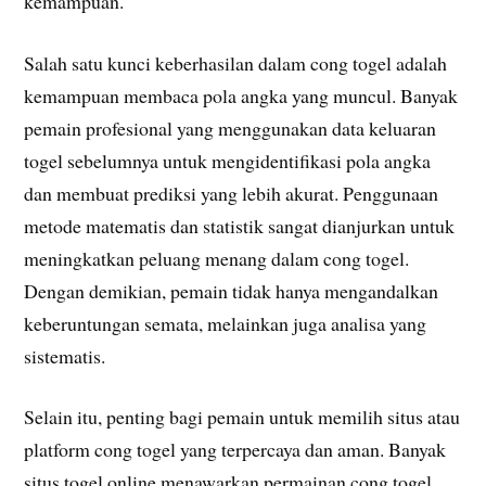
kemampuan.
Salah satu kunci keberhasilan dalam cong togel adalah
kemampuan membaca pola angka yang muncul. Banyak
pemain profesional yang menggunakan data keluaran
togel sebelumnya untuk mengidentifikasi pola angka
dan membuat prediksi yang lebih akurat. Penggunaan
metode matematis dan statistik sangat dianjurkan untuk
meningkatkan peluang menang dalam cong togel.
Dengan demikian, pemain tidak hanya mengandalkan
keberuntungan semata, melainkan juga analisa yang
sistematis.
Selain itu, penting bagi pemain untuk memilih situs atau
platform cong togel yang terpercaya dan aman. Banyak
situs togel online menawarkan permainan cong togel,