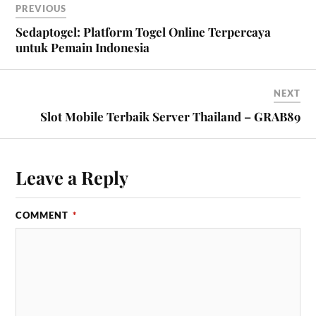
PREVIOUS
Sedaptogel: Platform Togel Online Terpercaya
untuk Pemain Indonesia
NEXT
Slot Mobile Terbaik Server Thailand – GRAB89
Leave a Reply
COMMENT
*