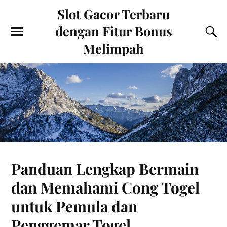
Slot Gacor Terbaru
dengan Fitur Bonus
Melimpah
Panduan Lengkap Bermain
dan Memahami Cong Togel
untuk Pemula dan
Penggemar Togel