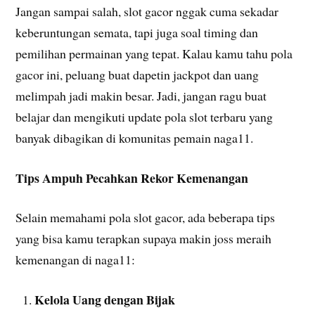
Jangan sampai salah, slot gacor nggak cuma sekadar
keberuntungan semata, tapi juga soal timing dan
pemilihan permainan yang tepat. Kalau kamu tahu pola
gacor ini, peluang buat dapetin jackpot dan uang
melimpah jadi makin besar. Jadi, jangan ragu buat
belajar dan mengikuti update pola slot terbaru yang
banyak dibagikan di komunitas pemain naga11.
Tips Ampuh Pecahkan Rekor Kemenangan
Selain memahami pola slot gacor, ada beberapa tips
yang bisa kamu terapkan supaya makin joss meraih
kemenangan di naga11:
Kelola Uang dengan Bijak