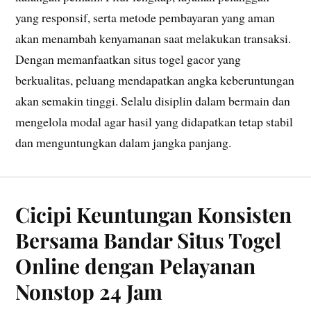
yang responsif, serta metode pembayaran yang aman
akan menambah kenyamanan saat melakukan transaksi.
Dengan memanfaatkan situs togel gacor yang
berkualitas, peluang mendapatkan angka keberuntungan
akan semakin tinggi. Selalu disiplin dalam bermain dan
mengelola modal agar hasil yang didapatkan tetap stabil
dan menguntungkan dalam jangka panjang.
Cicipi Keuntungan Konsisten
Bersama Bandar Situs Togel
Online dengan Pelayanan
Nonstop 24 Jam