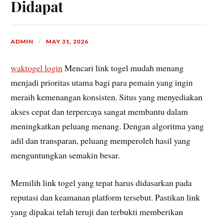
Didapat
ADMIN
MAY 31, 2026
waktogel login
Mencari link togel mudah menang
menjadi prioritas utama bagi para pemain yang ingin
meraih kemenangan konsisten. Situs yang menyediakan
akses cepat dan terpercaya sangat membantu dalam
meningkatkan peluang menang. Dengan algoritma yang
adil dan transparan, peluang memperoleh hasil yang
menguntungkan semakin besar.
Memilih link togel yang tepat harus didasarkan pada
reputasi dan keamanan platform tersebut. Pastikan link
yang dipakai telah teruji dan terbukti memberikan