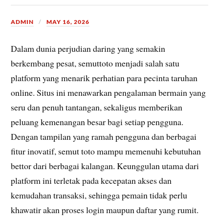
ADMIN
MAY 16, 2026
Dalam dunia perjudian daring yang semakin
berkembang pesat, semuttoto menjadi salah satu
platform yang menarik perhatian para pecinta taruhan
online. Situs ini menawarkan pengalaman bermain yang
seru dan penuh tantangan, sekaligus memberikan
peluang kemenangan besar bagi setiap pengguna.
Dengan tampilan yang ramah pengguna dan berbagai
fitur inovatif, semut toto mampu memenuhi kebutuhan
bettor dari berbagai kalangan. Keunggulan utama dari
platform ini terletak pada kecepatan akses dan
kemudahan transaksi, sehingga pemain tidak perlu
khawatir akan proses login maupun daftar yang rumit.