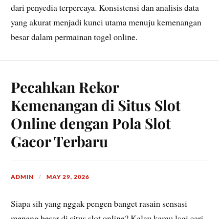
dari penyedia terpercaya. Konsistensi dan analisis data
yang akurat menjadi kunci utama menuju kemenangan
besar dalam permainan togel online.
Pecahkan Rekor
Kemenangan di Situs Slot
Online dengan Pola Slot
Gacor Terbaru
ADMIN
MAY 29, 2026
Siapa sih yang nggak pengen banget rasain sensasi
menang besar di situs slot online? Kalau kamu lagi cari