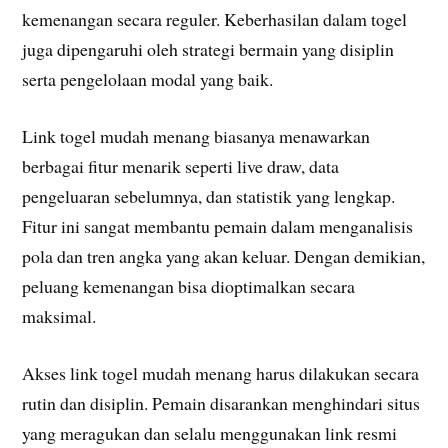
kemenangan secara reguler. Keberhasilan dalam togel
juga dipengaruhi oleh strategi bermain yang disiplin
serta pengelolaan modal yang baik.
Link togel mudah menang biasanya menawarkan
berbagai fitur menarik seperti live draw, data
pengeluaran sebelumnya, dan statistik yang lengkap.
Fitur ini sangat membantu pemain dalam menganalisis
pola dan tren angka yang akan keluar. Dengan demikian,
peluang kemenangan bisa dioptimalkan secara
maksimal.
Akses link togel mudah menang harus dilakukan secara
rutin dan disiplin. Pemain disarankan menghindari situs
yang meragukan dan selalu menggunakan link resmi