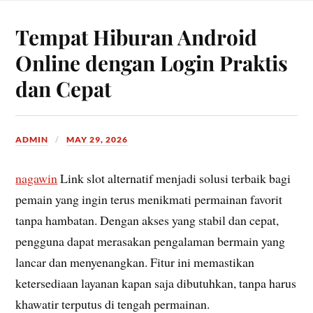
Tempat Hiburan Android
Online dengan Login Praktis
dan Cepat
ADMIN
MAY 29, 2026
nagawin
Link slot alternatif menjadi solusi terbaik bagi
pemain yang ingin terus menikmati permainan favorit
tanpa hambatan. Dengan akses yang stabil dan cepat,
pengguna dapat merasakan pengalaman bermain yang
lancar dan menyenangkan. Fitur ini memastikan
ketersediaan layanan kapan saja dibutuhkan, tanpa harus
khawatir terputus di tengah permainan.