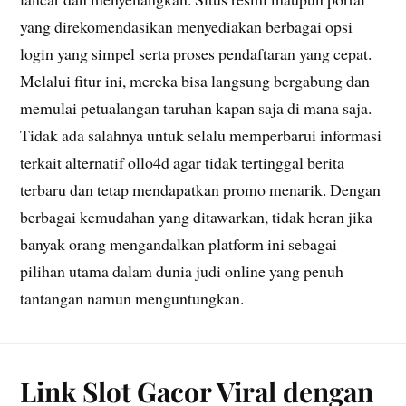
yang direkomendasikan menyediakan berbagai opsi
login yang simpel serta proses pendaftaran yang cepat.
Melalui fitur ini, mereka bisa langsung bergabung dan
memulai petualangan taruhan kapan saja di mana saja.
Tidak ada salahnya untuk selalu memperbarui informasi
terkait alternatif ollo4d agar tidak tertinggal berita
terbaru dan tetap mendapatkan promo menarik. Dengan
berbagai kemudahan yang ditawarkan, tidak heran jika
banyak orang mengandalkan platform ini sebagai
pilihan utama dalam dunia judi online yang penuh
tantangan namun menguntungkan.
Link Slot Gacor Viral dengan