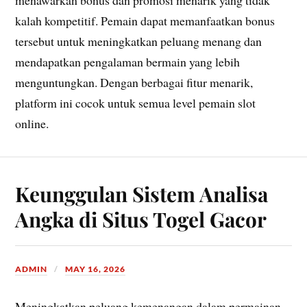
kalah kompetitif. Pemain dapat memanfaatkan bonus
tersebut untuk meningkatkan peluang menang dan
mendapatkan pengalaman bermain yang lebih
menguntungkan. Dengan berbagai fitur menarik,
platform ini cocok untuk semua level pemain slot
online.
Keunggulan Sistem Analisa
Angka di Situs Togel Gacor
ADMIN
MAY 16, 2026
Meningkatkan peluang kemenangan dalam permainan