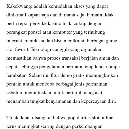
Kakekwangi adalah kemudahan akses yang dapat
dinikmati kapan saja dan di mana saja. Pemain tidak
perlu repot pergi ke kasino fisik, cukup dengan
perangkat ponsel atau komputer yang terhubung
internet, mereka sudah bisa menikmati berbagai game
slot favorit. Teknologi canggih yang digunakan
memastikan bahwa proses transaksi berjalan aman dan
cepat, sehingga pengalaman bermain tetap lancar tanpa
hambatan. Selain itu, fitur demo gratis memungkinkan
pemain untuk mencoba berbagai jenis permainan
sebelum memutuskan untuk bertaruh uang asli,
menambah tingkat kenyamanan dan kepercayaan diri.
Tidak dapat disangkal bahwa popularitas slot online
terus meningkat seiring dengan perkembangan