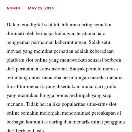
ADMIN
MAY 25, 2026
Dalam era digital saat ini, hiburan daring semakin
diminati oleh berbagai kalangan, terutama para
penggemar permainan keberuntungan. Salah satu
inovasi yang memikat perhatian adalah keberadaan
platform slot online yang menawarkan sensasi berbeda
dari permainan konvensional. Banyak pemain merasa
tertantang untuk mencoba peruntungan mereka melalui
fitur-fitur menarik yang disediakan, mulai dari grafis
yang memukau hingga bonus melimpah yang siap
menanti. Tidak heran jika popularitas situs-situs slot
online semakin melonjak, mendominasi percakapan di
berbagai komunitas daring dan menarik minat pengguna
dari berbagai usia.