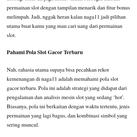
permainan slot dengan tampilan menarik dan fitur bonus
melimpah. Jadi, nggak heran kalau naga11 jadi pilihan
utama buat kamu yang mau cari uang dari permainan
slot.
Pahami Pola Slot Gacor Terbaru
Nah, rahasia utama supaya bisa pecahkan rekor
kemenangan di naga11 adalah memahami pola slot
gacor terbaru. Pola ini adalah strategi yang didapat dari
pengalaman dan analisis mesin slot yang sedang ‘hot’.
Biasanya, pola ini berkaitan dengan waktu tertentu, jenis
permainan yang lagi bagus, dan kombinasi simbol yang
sering muncul.