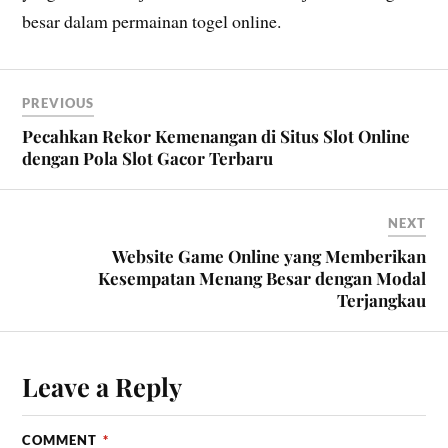
besar dalam permainan togel online.
PREVIOUS
Pecahkan Rekor Kemenangan di Situs Slot Online
dengan Pola Slot Gacor Terbaru
NEXT
Website Game Online yang Memberikan
Kesempatan Menang Besar dengan Modal
Terjangkau
Leave a Reply
COMMENT
*