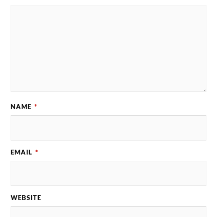
NAME
*
EMAIL
*
WEBSITE