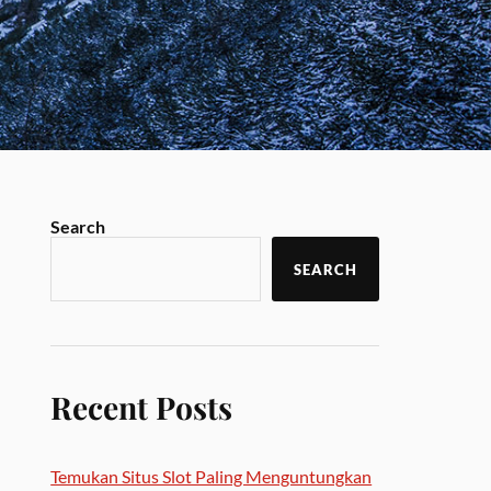
Search
SEARCH
Recent Posts
Temukan Situs Slot Paling Menguntungkan