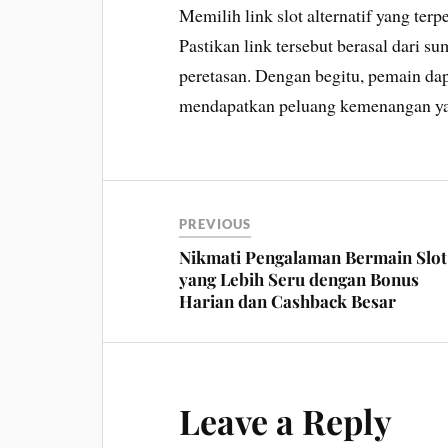
Memilih link slot alternatif yang terp
Pastikan link tersebut berasal dari s
peretasan. Dengan begitu, pemain da
mendapatkan peluang kemenangan y
PREVIOUS
Nikmati Pengalaman Bermain Slot
yang Lebih Seru dengan Bonus
Harian dan Cashback Besar
Leave a Reply