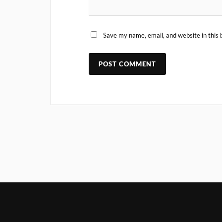
Save my name, email, and website in this 