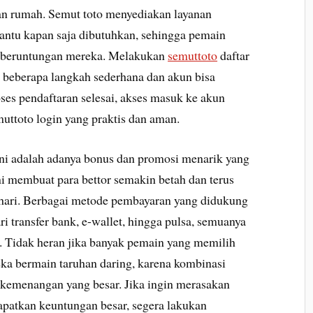
an rumah. Semut toto menyediakan layanan
antu kapan saja dibutuhkan, sehingga pemain
keberuntungan mereka. Melakukan
semuttoto
daftar
 beberapa langkah sederhana dan akun bisa
oses pendaftaran selesai, akses masuk ke akun
muttoto login yang praktis dan aman.
ini adalah adanya bonus dan promosi menarik yang
ini membuat para bettor semakin betah dan terus
hari. Berbagai metode pembayaran yang didukung
i transfer bank, e-wallet, hingga pulsa, semuanya
 Tidak heran jika banyak pemain yang memilih
ka bermain taruhan daring, karena kombinasi
kemenangan yang besar. Jika ingin merasakan
apatkan keuntungan besar, segera lakukan