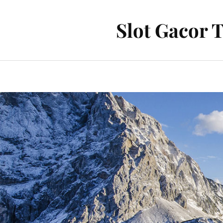
Slot Gacor 