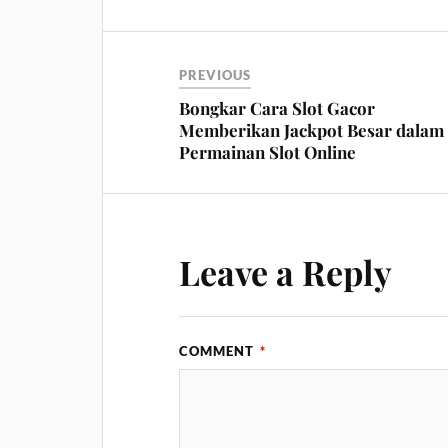
PREVIOUS
Bongkar Cara Slot Gacor
Memberikan Jackpot Besar dalam
Permainan Slot Online
Leave a Reply
COMMENT
*