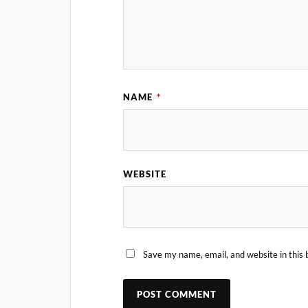
NAME
*
WEBSITE
Save my name, email, and website in this 