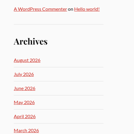
A WordPress Commenter
on
Hello world!
Archives
August 2026
July 2026
June 2026
May 2026
April 2026
March 2026