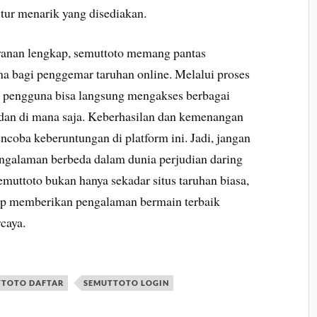
itur menarik yang disediakan.
anan lengkap, semuttoto memang pantas
ma bagi penggemar taruhan online. Melalui proses
, pengguna bisa langsung mengakses berbagai
 dan di mana saja. Keberhasilan dan kemenangan
coba keberuntungan di platform ini. Jadi, jangan
ngalaman berbeda dalam dunia perjudian daring
muttoto bukan hanya sekadar situs taruhan biasa,
ap memberikan pengalaman bermain terbaik
caya.
TTOTO DAFTAR
SEMUTTOTO LOGIN