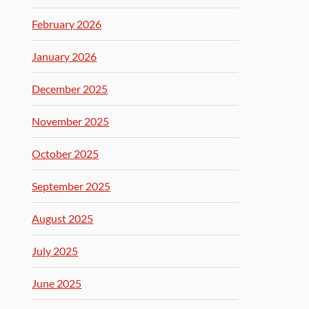
February 2026
January 2026
December 2025
November 2025
October 2025
September 2025
August 2025
July 2025
June 2025