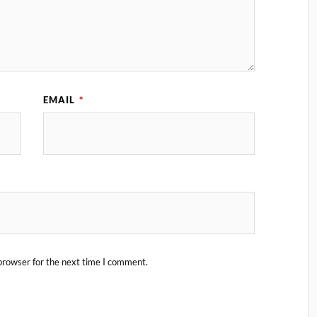
EMAIL
*
browser for the next time I comment.