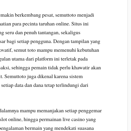
emakin berkembang pesat, semuttoto menjadi
tian para pecinta taruhan online. Situs ini
 seru dan penuh tantangan, sekaligus
r bagi setiap pengguna. Dengan tampilan yang
inovatif, semut toto mampu memenuhi kebutuhan
ulan utama dari platform ini terletak pada
aksi, sehingga pemain tidak perlu khawatir akan
t. Semuttoto juga dikenal karena sistem
etiap data dan dana tetap terlindungi dari
i dalamnya mampu memanjakan setiap penggemar
 slot online, hingga permainan live casino yang
 pengalaman bermain yang mendekati suasana