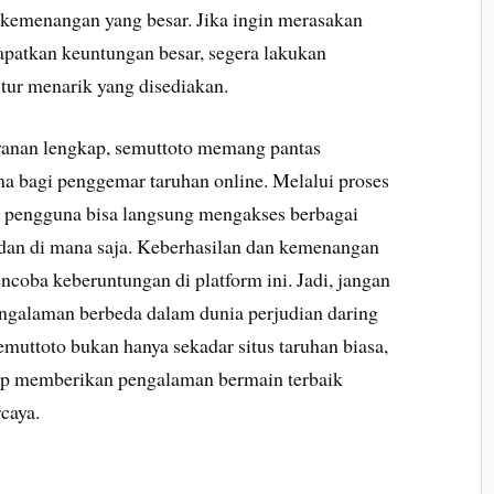
kemenangan yang besar. Jika ingin merasakan
apatkan keuntungan besar, segera lakukan
itur menarik yang disediakan.
anan lengkap, semuttoto memang pantas
ma bagi penggemar taruhan online. Melalui proses
, pengguna bisa langsung mengakses berbagai
 dan di mana saja. Keberhasilan dan kemenangan
coba keberuntungan di platform ini. Jadi, jangan
ngalaman berbeda dalam dunia perjudian daring
muttoto bukan hanya sekadar situs taruhan biasa,
ap memberikan pengalaman bermain terbaik
caya.