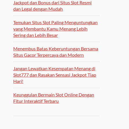
Jackpot dan Bonus dari Situs Slot Resmi
dan Legal dengan Mudah
Temukan Situs Slot Paling Menguntungkan
yang Membantu Kamu Menang Lebih
Sering dan Lebih Besar
Menembus Batas Keberuntungan Bersama
Situs Gacor Terpercaya dan Modern
Jangan Lewatkan Kesempatan Menang di
Slot777 dan Rasakan Sensasi Jackpot Tiap
Hari!
Keunggulan Bermain Slot Online Dengan
Fitur Interaktif Terbaru