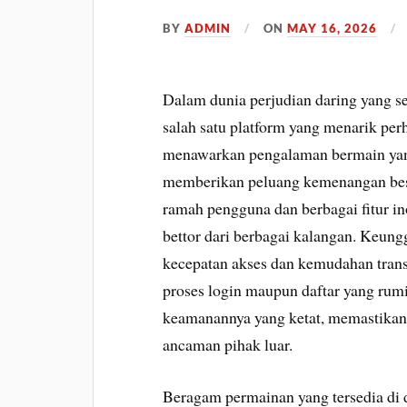
BY
ADMIN
ON
MAY 16, 2026
Dalam dunia perjudian daring yang s
salah satu platform yang menarik perha
menawarkan pengalaman bermain yang
memberikan peluang kemenangan besa
ramah pengguna dan berbagai fitur 
bettor dari berbagai kalangan. Keungg
kecepatan akses dan kemudahan trans
proses login maupun daftar yang rumi
keamanannya yang ketat, memastikan s
ancaman pihak luar.
Beragam permainan yang tersedia d