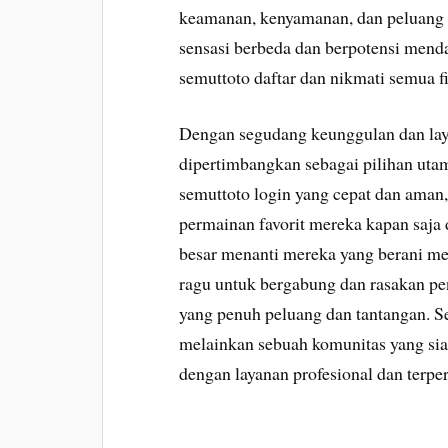
keamanan, kenyamanan, dan peluang 
sensasi berbeda dan berpotensi mend
semuttoto daftar dan nikmati semua f
Dengan segudang keunggulan dan lay
dipertimbangkan sebagai pilihan uta
semuttoto login yang cepat dan aman
permainan favorit mereka kapan saja
besar menanti mereka yang berani men
ragu untuk bergabung dan rasakan pe
yang penuh peluang dan tantangan. Se
melainkan sebuah komunitas yang si
dengan layanan profesional dan terper