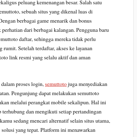
kaligus peluang kemenangan besar. Salah satu
muttoto, sebuah situs yang dikenal luas di
 Dengan berbagai game menarik dan bonus
perhatian dari berbagai kalangan. Pengguna baru
uttoto daftar, sehingga mereka tidak perlu
 rumit. Setelah terdaftar, akses ke layanan
oto link resmi yang selalu aktif dan aman
dalam proses login,
semuttoto
juga menyediakan
mbatan. Pengunjung dapat melakukan semuttoto
hkan melalui perangkat mobile sekalipun. Hal ini
 terhubung dan mengikuti setiap pertandingan
 kamu sedang mencari alternatif selain situs utama,
i solusi yang tepat. Platform ini menawarkan