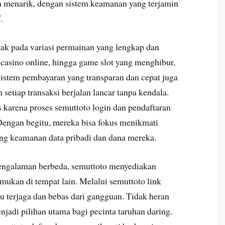
h menarik, dengan sistem keamanan yang terjamin
.
tak pada variasi permainan yang lengkap dan
, casino online, hingga game slot yang menghibur,
Sistem pembayaran yang transparan dan cepat juga
setiap transaksi berjalan lancar tanpa kendala.
karena proses semuttoto login dan pendaftaran
 Dengan begitu, mereka bisa fokus menikmati
ang keamanan data pribadi dan dana mereka.
engalaman berbeda, semuttoto menyediakan
emukan di tempat lain. Melalui semuttoto link
lu terjaga dan bebas dari gangguan. Tidak heran
enjadi pilihan utama bagi pecinta taruhan daring.