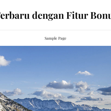
Terbaru dengan Fitur Bo
Sample Page