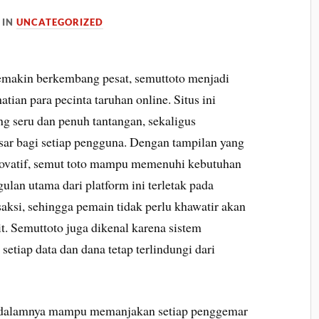
IN
UNCATEGORIZED
emakin berkembang pesat, semuttoto menjadi
tian para pecinta taruhan online. Situs ini
 seru dan penuh tantangan, sekaligus
r bagi setiap pengguna. Dengan tampilan yang
inovatif, semut toto mampu memenuhi kebutuhan
ulan utama dari platform ini terletak pada
aksi, sehingga pemain tidak perlu khawatir akan
t. Semuttoto juga dikenal karena sistem
etiap data dan dana tetap terlindungi dari
i dalamnya mampu memanjakan setiap penggemar