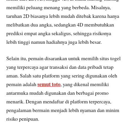
memiliki peluang menang yang berbeda. Misalnya,
taruhan 2D biasanya lebih mudah ditebak karena hanya
melibatkan dua angka, sedangkan 4D membutuhkan
prediksi empat angka sekaligus, sehingga risikonya
lebih tinggi namun hadiahnya juga lebih besar.
Selain itu, pemain disarankan untuk memilih situs togel
yang terpercaya agar transaksi dan data pribadi tetap
aman. Salah satu platform yang sering digunakan oleh
semut toto
pemain adalah
, yang dikenal memiliki
antarmuka mudah digunakan dan berbagai promo
menarik. Dengan mendaftar di platform terpercaya,
pengalaman bermain menjadi lebih nyaman dan minim
risiko penipuan.