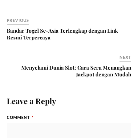
PREVIOUS
Bandar Togel Se-Asia Terlengkap dengan Link
Resmi Terpercaya
NEXT
Menyelami Dunia Slot: Cara Seru Menangkan
Jackpot dengan Mudah
Leave a Reply
COMMENT
*