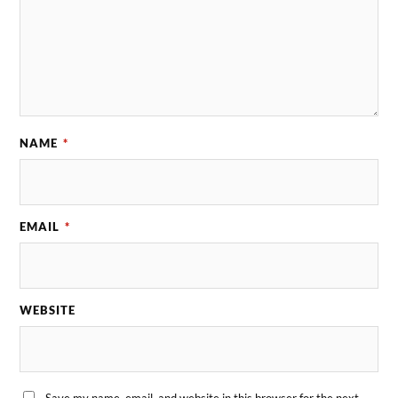
NAME
*
EMAIL
*
WEBSITE