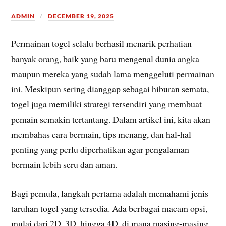
ADMIN
DECEMBER 19, 2025
Permainan togel selalu berhasil menarik perhatian
banyak orang, baik yang baru mengenal dunia angka
maupun mereka yang sudah lama menggeluti permainan
ini. Meskipun sering dianggap sebagai hiburan semata,
togel juga memiliki strategi tersendiri yang membuat
pemain semakin tertantang. Dalam artikel ini, kita akan
membahas cara bermain, tips menang, dan hal-hal
penting yang perlu diperhatikan agar pengalaman
bermain lebih seru dan aman.
Bagi pemula, langkah pertama adalah memahami jenis
taruhan togel yang tersedia. Ada berbagai macam opsi,
mulai dari 2D, 3D, hingga 4D, di mana masing-masing