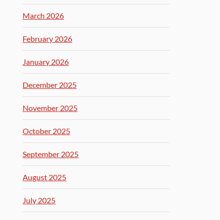
March 2026
February 2026
January 2026
December 2025
November 2025
October 2025
September 2025
August 2025
July 2025