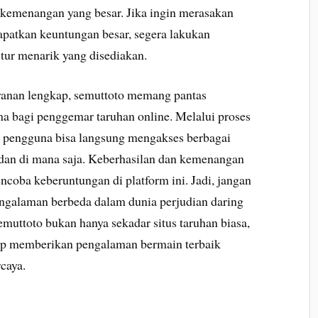
kemenangan yang besar. Jika ingin merasakan
apatkan keuntungan besar, segera lakukan
itur menarik yang disediakan.
anan lengkap, semuttoto memang pantas
ma bagi penggemar taruhan online. Melalui proses
, pengguna bisa langsung mengakses berbagai
 dan di mana saja. Keberhasilan dan kemenangan
coba keberuntungan di platform ini. Jadi, jangan
ngalaman berbeda dalam dunia perjudian daring
muttoto bukan hanya sekadar situs taruhan biasa,
ap memberikan pengalaman bermain terbaik
caya.