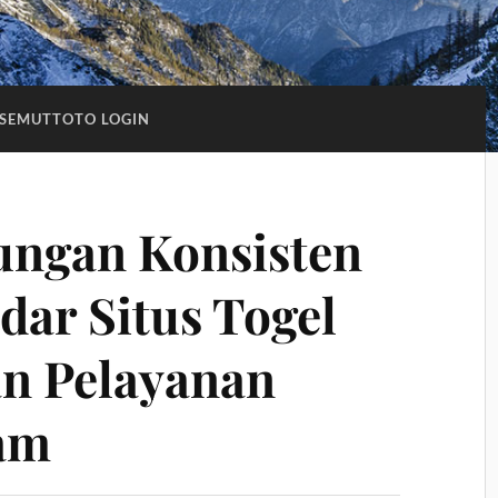
SEMUTTOTO LOGIN
ungan Konsisten
ar Situs Togel
an Pelayanan
Jam