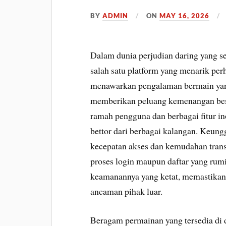
BY
ADMIN
ON
MAY 16, 2026
Dalam dunia perjudian daring yang s
salah satu platform yang menarik perha
menawarkan pengalaman bermain yang
memberikan peluang kemenangan besa
ramah pengguna dan berbagai fitur 
bettor dari berbagai kalangan. Keungg
kecepatan akses dan kemudahan trans
proses login maupun daftar yang rumi
keamanannya yang ketat, memastikan s
ancaman pihak luar.
Beragam permainan yang tersedia d