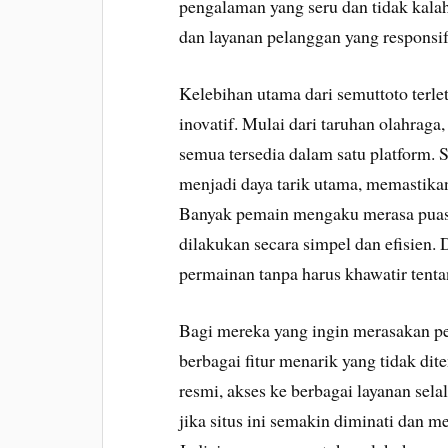
pengalaman yang seru dan tidak kala
dan layanan pelanggan yang responsif
Kelebihan utama dari semuttoto terle
inovatif. Mulai dari taruhan olahraga
semua tersedia dalam satu platform. 
menjadi daya tarik utama, memastikan 
Banyak pemain mengaku merasa puas 
dilakukan secara simpel dan efisien.
permainan tanpa harus khawatir tent
Bagi mereka yang ingin merasakan p
berbagai fitur menarik yang tidak dit
resmi, akses ke berbagai layanan sela
jika situs ini semakin diminati dan m