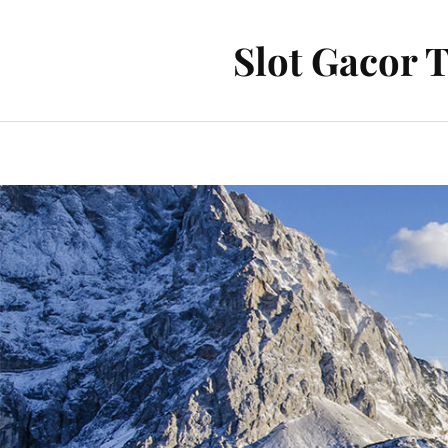
Slot Gacor 