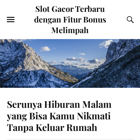
Slot Gacor Terbaru
dengan Fitur Bonus
Melimpah
Serunya Hiburan Malam
yang Bisa Kamu Nikmati
Tanpa Keluar Rumah