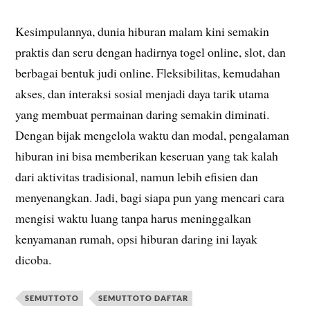
Kesimpulannya, dunia hiburan malam kini semakin
praktis dan seru dengan hadirnya togel online, slot, dan
berbagai bentuk judi online. Fleksibilitas, kemudahan
akses, dan interaksi sosial menjadi daya tarik utama
yang membuat permainan daring semakin diminati.
Dengan bijak mengelola waktu dan modal, pengalaman
hiburan ini bisa memberikan keseruan yang tak kalah
dari aktivitas tradisional, namun lebih efisien dan
menyenangkan. Jadi, bagi siapa pun yang mencari cara
mengisi waktu luang tanpa harus meninggalkan
kenyamanan rumah, opsi hiburan daring ini layak
dicoba.
SEMUTTOTO
SEMUTTOTO DAFTAR