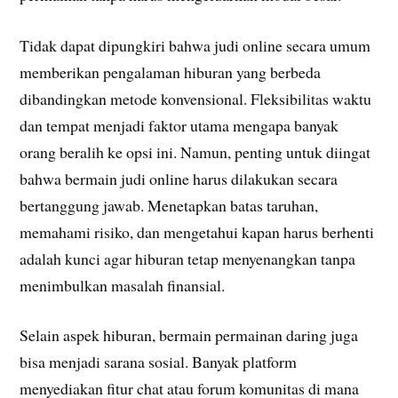
Tidak dapat dipungkiri bahwa judi online secara umum
memberikan pengalaman hiburan yang berbeda
dibandingkan metode konvensional. Fleksibilitas waktu
dan tempat menjadi faktor utama mengapa banyak
orang beralih ke opsi ini. Namun, penting untuk diingat
bahwa bermain judi online harus dilakukan secara
bertanggung jawab. Menetapkan batas taruhan,
memahami risiko, dan mengetahui kapan harus berhenti
adalah kunci agar hiburan tetap menyenangkan tanpa
menimbulkan masalah finansial.
Selain aspek hiburan, bermain permainan daring juga
bisa menjadi sarana sosial. Banyak platform
menyediakan fitur chat atau forum komunitas di mana