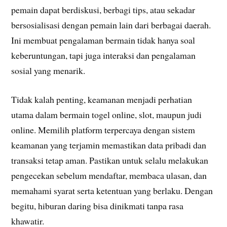
pemain dapat berdiskusi, berbagi tips, atau sekadar
bersosialisasi dengan pemain lain dari berbagai daerah.
Ini membuat pengalaman bermain tidak hanya soal
keberuntungan, tapi juga interaksi dan pengalaman
sosial yang menarik.
Tidak kalah penting, keamanan menjadi perhatian
utama dalam bermain togel online, slot, maupun judi
online. Memilih platform terpercaya dengan sistem
keamanan yang terjamin memastikan data pribadi dan
transaksi tetap aman. Pastikan untuk selalu melakukan
pengecekan sebelum mendaftar, membaca ulasan, dan
memahami syarat serta ketentuan yang berlaku. Dengan
begitu, hiburan daring bisa dinikmati tanpa rasa
khawatir.