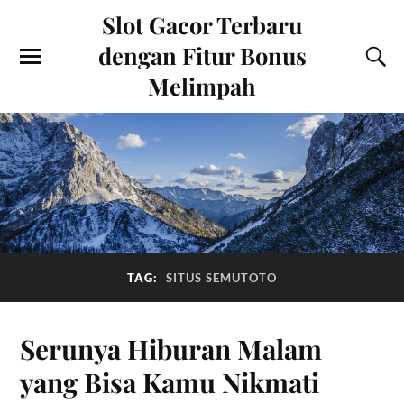
Slot Gacor Terbaru
dengan Fitur Bonus
Melimpah
TAG:
SITUS SEMUTOTO
Serunya Hiburan Malam
yang Bisa Kamu Nikmati