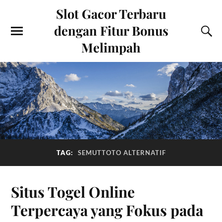
Slot Gacor Terbaru
dengan Fitur Bonus
Melimpah
TAG:
SEMUTTOTO ALTERNATIF
Situs Togel Online
Terpercaya yang Fokus pada