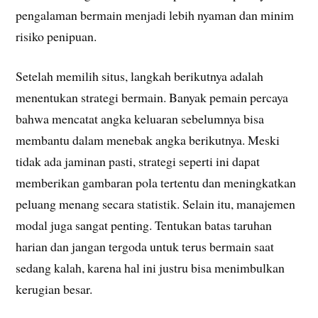
pengalaman bermain menjadi lebih nyaman dan minim
risiko penipuan.
Setelah memilih situs, langkah berikutnya adalah
menentukan strategi bermain. Banyak pemain percaya
bahwa mencatat angka keluaran sebelumnya bisa
membantu dalam menebak angka berikutnya. Meski
tidak ada jaminan pasti, strategi seperti ini dapat
memberikan gambaran pola tertentu dan meningkatkan
peluang menang secara statistik. Selain itu, manajemen
modal juga sangat penting. Tentukan batas taruhan
harian dan jangan tergoda untuk terus bermain saat
sedang kalah, karena hal ini justru bisa menimbulkan
kerugian besar.