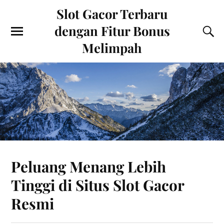
Slot Gacor Terbaru
dengan Fitur Bonus
Melimpah
Peluang Menang Lebih
Tinggi di Situs Slot Gacor
Resmi