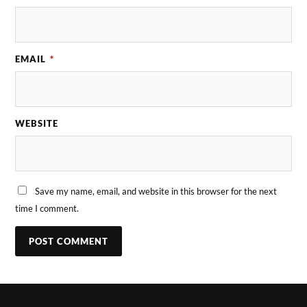
EMAIL
*
WEBSITE
Save my name, email, and website in this browser for the next
time I comment.