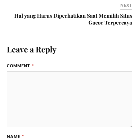
NEXT
Hal yang Harus Diperhatikan Saat Memilih Situs
Gacor Terpercaya
Leave a Reply
COMMENT
*
NAME
*