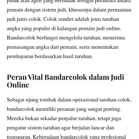
pihak atau agen yang bertindak sebagai perantara antara
pemain dengan sistem judi, khususnya dalam permainan
judi jenis colok. Colok sendiri adalah jenis taruhan
angka yang populer di kalangan pemain judi online.
Bandarcolok berfungsi mengelola taruhan, menerima
pemasangan angka dari pemain, serta menentukan
pembayaran berdasarkan hasil taruhan.
Peran Vital Bandarcolok dalam Judi
Online
Sebagai ujung tombak dalam operasional taruhan colok,
bandarcolok memiliki peranan yang sangat penting.
Mereka bukan sekadar penyalur taruhan, tetapi juga
pengatur sistem taruhan agar berjalan lancar dan
transparan. Keberadaan bandarcolok yang profesional