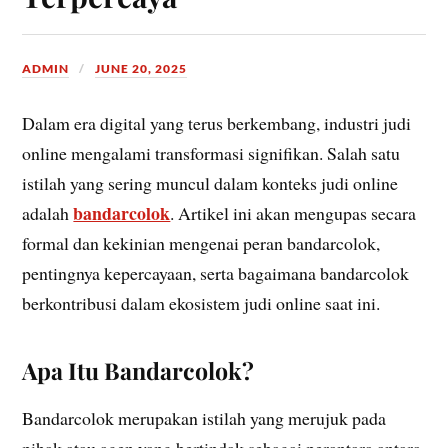
ADMIN
JUNE 20, 2025
Dalam era digital yang terus berkembang, industri judi
online mengalami transformasi signifikan. Salah satu
istilah yang sering muncul dalam konteks judi online
bandarcolok
adalah
. Artikel ini akan mengupas secara
formal dan kekinian mengenai peran bandarcolok,
pentingnya kepercayaan, serta bagaimana bandarcolok
berkontribusi dalam ekosistem judi online saat ini.
Apa Itu Bandarcolok?
Bandarcolok merupakan istilah yang merujuk pada