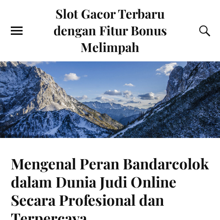
Slot Gacor Terbaru
dengan Fitur Bonus
Melimpah
Mengenal Peran Bandarcolok
dalam Dunia Judi Online
Secara Profesional dan
Terpercaya