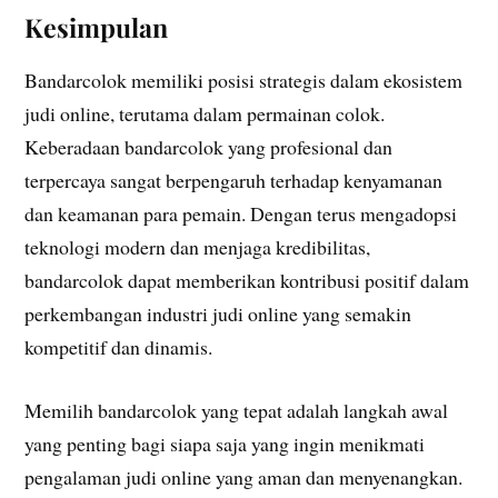
Kesimpulan
Bandarcolok memiliki posisi strategis dalam ekosistem
judi online, terutama dalam permainan colok.
Keberadaan bandarcolok yang profesional dan
terpercaya sangat berpengaruh terhadap kenyamanan
dan keamanan para pemain. Dengan terus mengadopsi
teknologi modern dan menjaga kredibilitas,
bandarcolok dapat memberikan kontribusi positif dalam
perkembangan industri judi online yang semakin
kompetitif dan dinamis.
Memilih bandarcolok yang tepat adalah langkah awal
yang penting bagi siapa saja yang ingin menikmati
pengalaman judi online yang aman dan menyenangkan.