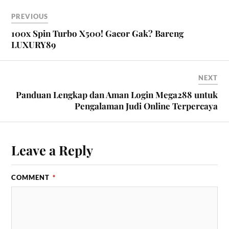
PREVIOUS
100x Spin Turbo X500! Gacor Gak? Bareng
LUXURY89
NEXT
Panduan Lengkap dan Aman Login Mega288 untuk
Pengalaman Judi Online Terpercaya
Leave a Reply
COMMENT
*