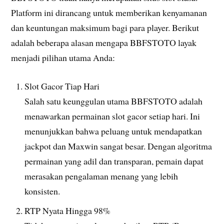
Platform ini dirancang untuk memberikan kenyamanan
dan keuntungan maksimum bagi para player. Berikut
adalah beberapa alasan mengapa BBFSTOTO layak
menjadi pilihan utama Anda:
Slot Gacor Tiap Hari
Salah satu keunggulan utama BBFSTOTO adalah
menawarkan permainan slot gacor setiap hari. Ini
menunjukkan bahwa peluang untuk mendapatkan
jackpot dan Maxwin sangat besar. Dengan algoritma
permainan yang adil dan transparan, pemain dapat
merasakan pengalaman menang yang lebih
konsisten.
RTP Nyata Hingga 98%