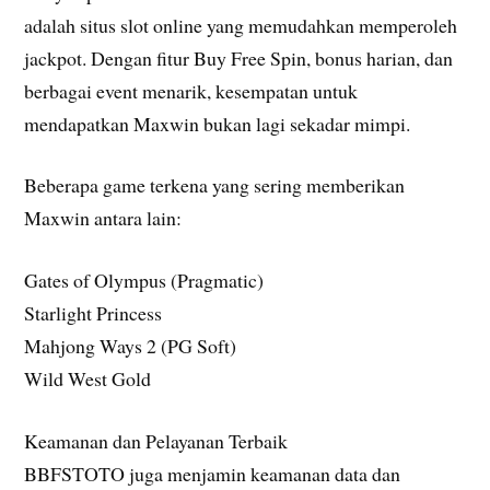
adalah situs slot online yang memudahkan memperoleh
jackpot. Dengan fitur Buy Free Spin, bonus harian, dan
berbagai event menarik, kesempatan untuk
mendapatkan Maxwin bukan lagi sekadar mimpi.
Beberapa game terkena yang sering memberikan
Maxwin antara lain:
Gates of Olympus (Pragmatic)
Starlight Princess
Mahjong Ways 2 (PG Soft)
Wild West Gold
Keamanan dan Pelayanan Terbaik
BBFSTOTO juga menjamin keamanan data dan