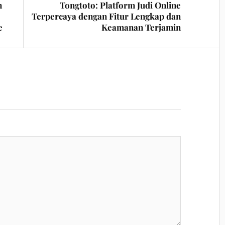
n
Tongtoto: Platform Judi Online
Terpercaya dengan Fitur Lengkap dan
e
Keamanan Terjamin