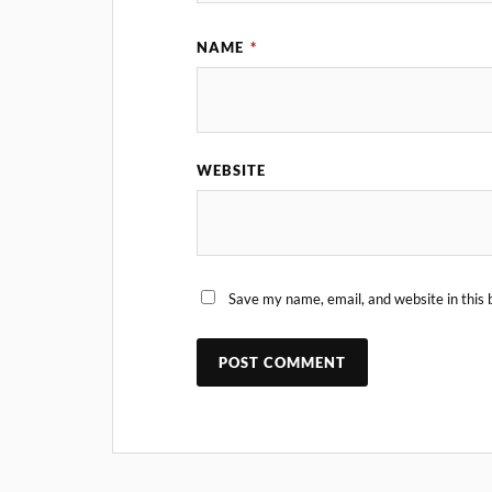
NAME
*
WEBSITE
Save my name, email, and website in this 