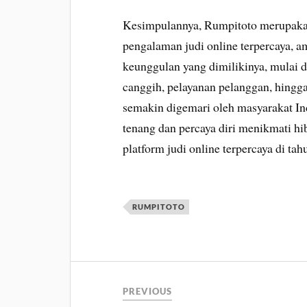
Kesimpulannya, Rumpitoto merupakan 
pengalaman judi online terpercaya, a
keunggulan yang dimilikinya, mulai d
canggih, pelayanan pelanggan, hingga
semakin digemari oleh masyarakat In
tenang dan percaya diri menikmati h
platform judi online terpercaya di tah
RUMPITOTO
PREVIOUS