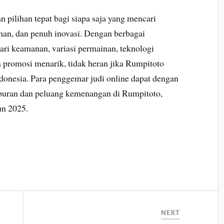
pilihan tepat bagi siapa saja yang mencari
man, dan penuh inovasi. Dengan berbagai
ari keamanan, variasi permainan, teknologi
 promosi menarik, tidak heran jika Rumpitoto
donesia. Para penggemar judi online dapat dengan
iburan dan peluang kemenangan di Rumpitoto,
un 2025.
NEXT