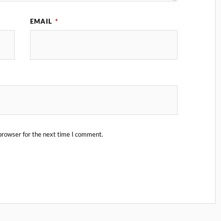
EMAIL
*
browser for the next time I comment.