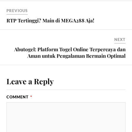
PREVIOUS
RTP Tertinggi? Main di MEGA288 Aja!
NEXT
Abutogel: Platform Togel Online Terpercaya dan
Aman untuk Pengalaman Bermain Optimal
Leave a Reply
COMMENT
*