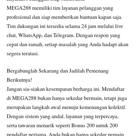
MEGA288 memiliki tim layanan pelanggan yang
profesional dan siap memberikan bantuan kapan saja.
Tim dukungan ini tersedia selama 24 jam melalui live
chat, WhatsApp, dan Telegram. Dengan respon yang
cepat dan ramah, setiap masalah yang Anda hadapi akan
segera teratasi.
Bergabunglah Sekarang dan Jadilah Pemenang
Berikutnya!
Jangan sia-siakan kesempatan berharga ini. Mendaftar
di MEGA288 bukan hanya sekedar bermain, tetapi juga
merupakan langkah awal menuju kemenangan kolektif.
Dengan sistem yang andal, layanan yang terpercaya,
serta tawaran menarik seperti Bonus 200 untuk 200
pendaftar pertama, Anda bukan hanya sekedar pemain