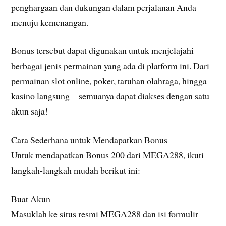
penghargaan dan dukungan dalam perjalanan Anda
menuju kemenangan.
Bonus tersebut dapat digunakan untuk menjelajahi
berbagai jenis permainan yang ada di platform ini. Dari
permainan slot online, poker, taruhan olahraga, hingga
kasino langsung—semuanya dapat diakses dengan satu
akun saja!
Cara Sederhana untuk Mendapatkan Bonus
Untuk mendapatkan Bonus 200 dari MEGA288, ikuti
langkah-langkah mudah berikut ini:
Buat Akun
Masuklah ke situs resmi MEGA288 dan isi formulir