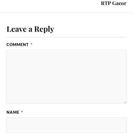
RTP Gacor
Leave a Reply
COMMENT
*
NAME
*