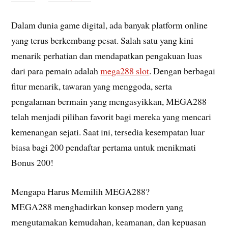
Dalam dunia game digital, ada banyak platform online
yang terus berkembang pesat. Salah satu yang kini
menarik perhatian dan mendapatkan pengakuan luas
dari para pemain adalah
mega288 slot
. Dengan berbagai
fitur menarik, tawaran yang menggoda, serta
pengalaman bermain yang mengasyikkan, MEGA288
telah menjadi pilihan favorit bagi mereka yang mencari
kemenangan sejati. Saat ini, tersedia kesempatan luar
biasa bagi 200 pendaftar pertama untuk menikmati
Bonus 200!
Mengapa Harus Memilih MEGA288?
MEGA288 menghadirkan konsep modern yang
mengutamakan kemudahan, keamanan, dan kepuasan