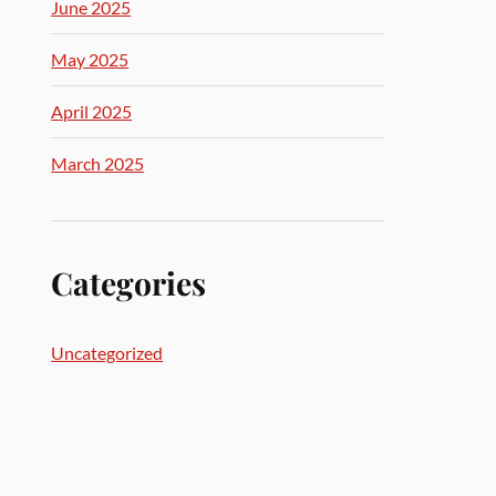
June 2025
May 2025
April 2025
March 2025
Categories
Uncategorized