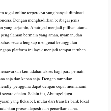
m togel online terpercaya yang banyak diminati
donesia. Dengan menghadirkan berbagai jenis
an yang terjamin, Abutogel menjadi pilihan utama
 pengalaman bermain yang aman, nyaman, dan
bahas secara lengkap mengenai keunggulan
engapa platform ini layak menjadi tempat taruhan
l menawarkan kemudahan akses bagi para pemain
na saja dan kapan saja. Dengan tampilan
friendly, pengguna dapat dengan cepat memahami
secara efisien. Selain itu, Abutogel juga
an yang fleksibel, mulai dari transfer bank lokal
udahkan proses deposit dan penarikan dana.