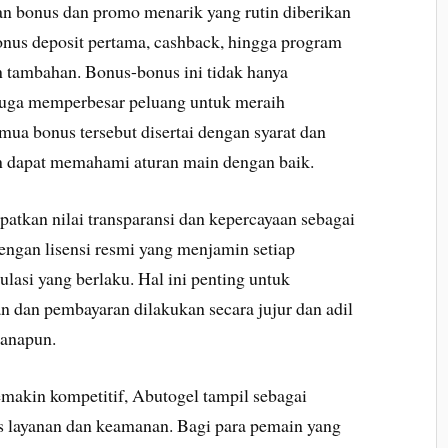
an bonus dan promo menarik yang rutin diberikan
onus deposit pertama, cashback, hingga program
 tambahan. Bonus-bonus ini tidak hanya
juga memperbesar peluang untuk meraih
mua bonus tersebut disertai dengan syarat dan
in dapat memahami aturan main dengan baik.
atkan nilai transparansi dan kepercayaan sebagai
 dengan lisensi resmi yang menjamin setiap
lasi yang berlaku. Hal ini penting untuk
 dan pembayaran dilakukan secara jujur dan adil
manapun.
emakin kompetitif, Abutogel tampil sebagai
s layanan dan keamanan. Bagi para pemain yang