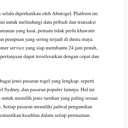
elalu diperhatikan oleh Abutogel. Platform ini
ni untuk melindungi data pribadi dan transaksi
manan yang kuat, pemain tidak perlu khawatir
n penipuan yang sering terjadi di dunia maya.
omer service yang siap membantu 24 jam penuh,
pertanyaan dapat terselesaikan dengan cepat dan
agai jenis pasaran togel yang lengkap, seperti
l Sydney, dan pasaran populer lainnya. Hal ini
ntuk memilih jenis taruhan yang paling sesuai
a. Setiap pasaran memiliki jadwal pengundian
memastikan keadilan dalam setiap permainan.