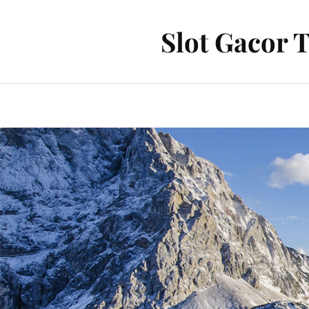
Slot Gacor 