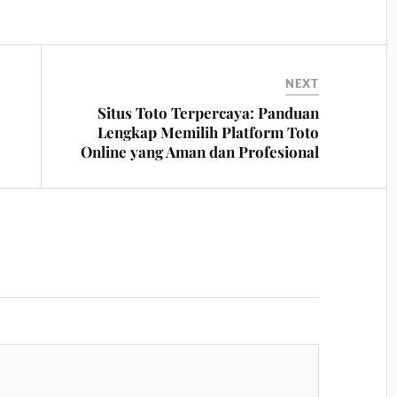
NEXT
Situs Toto Terpercaya: Panduan
Lengkap Memilih Platform Toto
Online yang Aman dan Profesional