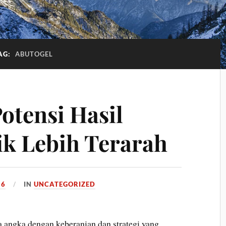
AG:
ABUTOGEL
otensi Hasil
k Lebih Terarah
26
IN
UNCATEGORIZED
 angka dengan keberanian dan strategi yang