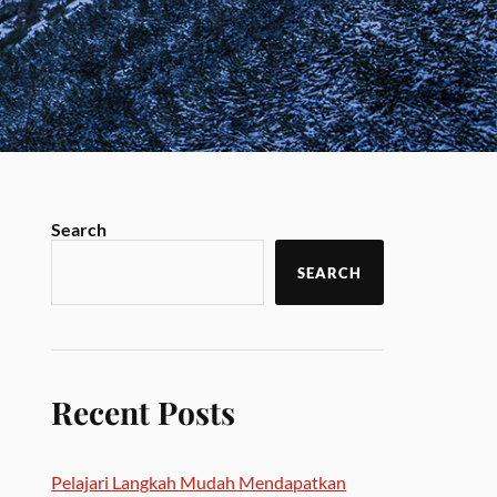
Search
SEARCH
Recent Posts
Pelajari Langkah Mudah Mendapatkan