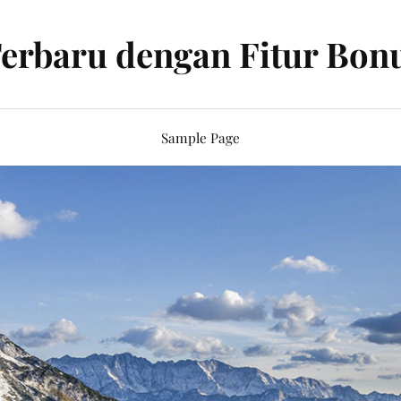
Terbaru dengan Fitur Bo
Sample Page