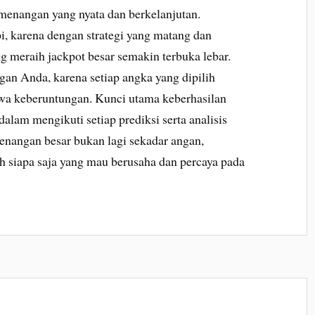
menangan yang nyata dan berkelanjutan.
i, karena dengan strategi yang matang dan
ng meraih jackpot besar semakin terbuka lebar.
an Anda, karena setiap angka yang dipilih
wa keberuntungan. Kunci utama keberhasilan
 dalam mengikuti setiap prediksi serta analisis
enangan besar bukan lagi sekadar angan,
h siapa saja yang mau berusaha dan percaya pada