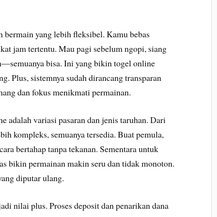
 bermain yang lebih fleksibel. Kamu bebas
kat jam tertentu. Mau pagi sebelum ngopi, siang
—semuanya bisa. Ini yang bikin togel online
tang. Plus, sistemnya sudah dirancang transparan
enang dan fokus menikmati permainan.
ne adalah variasi pasaran dan jenis taruhan. Dari
ebih kompleks, semuanya tersedia. Buat pemula,
secara bertahap tanpa tekanan. Sementara untuk
las bikin permainan makin seru dan tidak monoton.
yang diputar ulang.
jadi nilai plus. Proses deposit dan penarikan dana