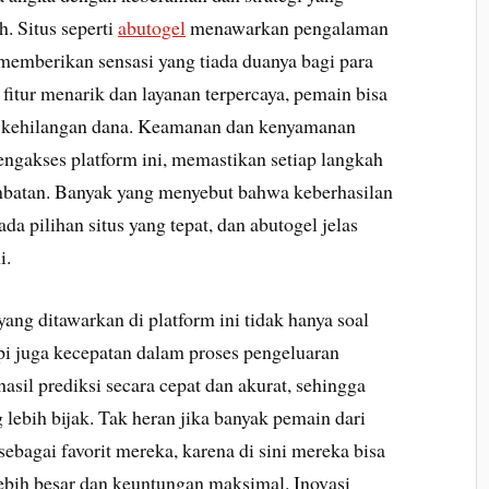
. Situs seperti
abutogel
menawarkan pengalaman
memberikan sensasi yang tiada duanya bagi para
itur menarik dan layanan terpercaya, pemain bisa
r kehilangan dana. Keamanan dan kenyamanan
mengakses platform ini, memastikan setiap langkah
ambatan. Banyak yang menyebut bahwa keberhasilan
da pilihan situs yang tepat, dan abutogel jelas
i.
yang ditawarkan di platform ini tidak hanya soal
api juga kecepatan dalam proses pengeluaran
asil prediksi secara cepat dan akurat, sehingga
ebih bijak. Tak heran jika banyak pemain dari
ebagai favorit mereka, karena di sini mereka bisa
bih besar dan keuntungan maksimal. Inovasi