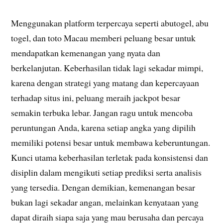
Menggunakan platform terpercaya seperti abutogel, abu
togel, dan toto Macau memberi peluang besar untuk
mendapatkan kemenangan yang nyata dan
berkelanjutan. Keberhasilan tidak lagi sekadar mimpi,
karena dengan strategi yang matang dan kepercayaan
terhadap situs ini, peluang meraih jackpot besar
semakin terbuka lebar. Jangan ragu untuk mencoba
peruntungan Anda, karena setiap angka yang dipilih
memiliki potensi besar untuk membawa keberuntungan.
Kunci utama keberhasilan terletak pada konsistensi dan
disiplin dalam mengikuti setiap prediksi serta analisis
yang tersedia. Dengan demikian, kemenangan besar
bukan lagi sekadar angan, melainkan kenyataan yang
dapat diraih siapa saja yang mau berusaha dan percaya