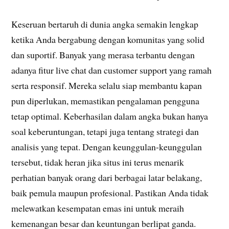
Keseruan bertaruh di dunia angka semakin lengkap
ketika Anda bergabung dengan komunitas yang solid
dan suportif. Banyak yang merasa terbantu dengan
adanya fitur live chat dan customer support yang ramah
serta responsif. Mereka selalu siap membantu kapan
pun diperlukan, memastikan pengalaman pengguna
tetap optimal. Keberhasilan dalam angka bukan hanya
soal keberuntungan, tetapi juga tentang strategi dan
analisis yang tepat. Dengan keunggulan-keunggulan
tersebut, tidak heran jika situs ini terus menarik
perhatian banyak orang dari berbagai latar belakang,
baik pemula maupun profesional. Pastikan Anda tidak
melewatkan kesempatan emas ini untuk meraih
kemenangan besar dan keuntungan berlipat ganda.