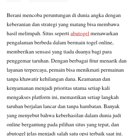
Berani mencoba peruntungan di dunia angka dengan
keberanian dan strategi yang matang bisa membawa
hasil melimpah. Situs seperti
abutogel
menawarkan
pengalaman berbeda dalam bermain togel online,
memberikan sensasi yang tiada duanya bagi para
penggemar taruhan. Dengan berbagai fitur menarik dan
layanan terpercaya, pemain bisa menikmati permainan
tanpa khawatir kehilangan dana. Keamanan dan
kenyamanan menjadi prioritas utama setiap kali
mengakses platform ini, memastikan setiap langkah
taruhan berjalan lancar dan tanpa hambatan. Banyak
yang menyebut bahwa keberhasilan dalam dunia judi
online bergantung pada pilihan situs yang tepat, dan
abutogel jelas menjadi salah satu opsi terbaik saat ini.