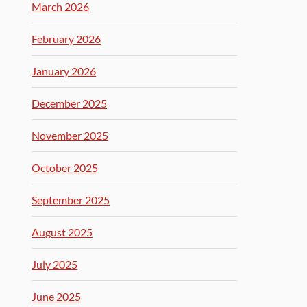
March 2026
February 2026
January 2026
December 2025
November 2025
October 2025
September 2025
August 2025
July 2025
June 2025