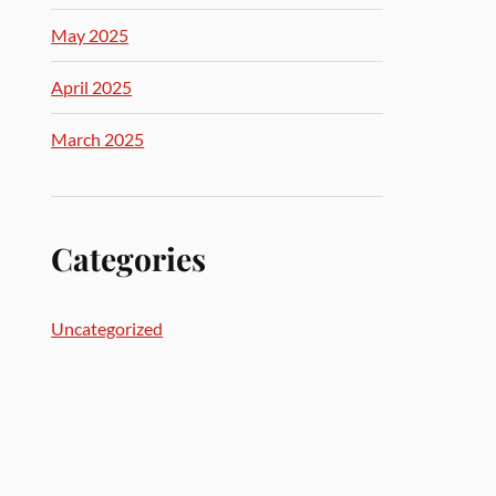
May 2025
April 2025
March 2025
Categories
Uncategorized