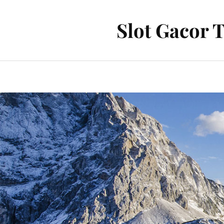
Slot Gacor 