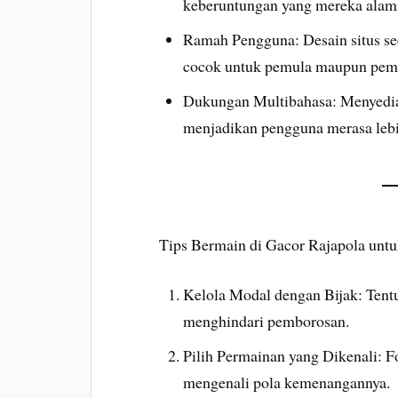
keberuntungan yang mereka alami d
Ramah Pengguna: Desain situs s
cocok untuk pemula maupun pem
Dukungan Multibahasa: Menyedia
menjadikan pengguna merasa leb
Tips Bermain di Gacor Rajapola un
Kelola Modal dengan Bijak: Tent
menghindari pemborosan.
Pilih Permainan yang Dikenali: F
mengenali pola kemenangannya.