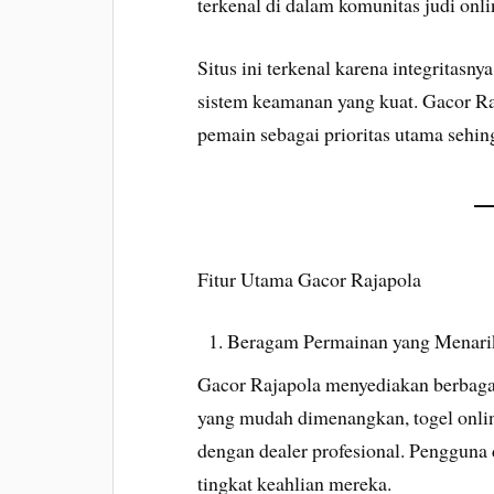
terkenal di dalam komunitas judi onli
Situs ini terkenal karena integritasny
sistem keamanan yang kuat. Gacor 
pemain sebagai prioritas utama sehi
Fitur Utama Gacor Rajapola
Beragam Permainan yang Menarik
Gacor Rajapola menyediakan berbagai
yang mudah dimenangkan, togel online
dengan dealer profesional. Pengguna
tingkat keahlian mereka.