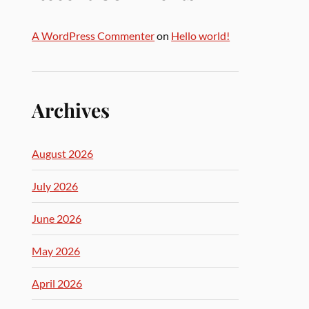
A WordPress Commenter
on
Hello world!
Archives
August 2026
July 2026
June 2026
May 2026
April 2026