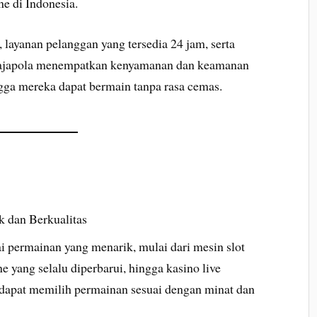
ne di Indonesia.
a, layanan pelanggan yang tersedia 24 jam, serta
Rajapola menempatkan kenyamanan dan keamanan
ngga mereka dapat bermain tanpa rasa cemas.
 dan Berkualitas
 permainan yang menarik, mulai dari mesin slot
 yang selalu diperbarui, hingga kasino live
 dapat memilih permainan sesuai dengan minat dan