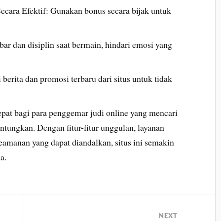
cara Efektif: Gunakan bonus secara bijak untuk
ar dan disiplin saat bermain, hindari emosi yang
berita dan promosi terbaru dari situs untuk tidak
epat bagi para penggemar judi online yang mencari
ntungkan. Dengan fitur-fitur unggulan, layanan
eamanan yang dapat diandalkan, situs ini semakin
a.
NEXT