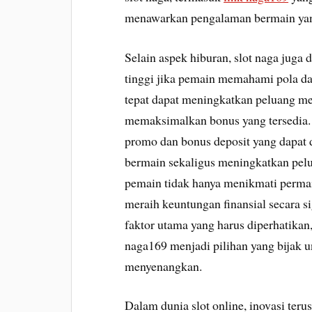
menawarkan pengalaman bermain yan
Selain aspek hiburan, slot naga juga
tinggi jika pemain memahami pola dan
tepat dapat meningkatkan peluang 
memaksimalkan bonus yang tersedia.
promo dan bonus deposit yang dapat
bermain sekaligus meningkatkan pe
pemain tidak hanya menikmati permai
meraih keuntungan finansial secara 
faktor utama yang harus diperhatikan,
naga169 menjadi pilihan yang bijak
menyenangkan.
Dalam dunia slot online, inovasi te