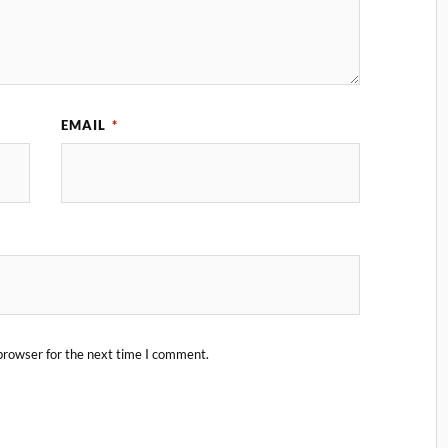
EMAIL
*
browser for the next time I comment.