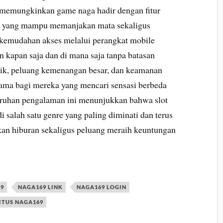
 memungkinkan game naga hadir dengan fitur
nggi yang mampu memanjakan mata sekaligus
, kemudahan akses melalui perangkat mobile
kapan saja dan di mana saja tanpa batasan
rik, peluang kemenangan besar, dan keamanan
utama bagi mereka yang mencari sensasi berbeda
uruhan pengalaman ini menunjukkan bahwa slot
 salah satu genre yang paling diminati dan terus
an hiburan sekaligus peluang meraih keuntungan
9
NAGA169 LINK
NAGA169 LOGIN
ITUS NAGA169