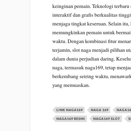
keinginan pemain. Teknologi terbaru
interaktif dan grafis berkualitas ti
menjaga tingkat keseruan. Selain itu
memungkinkan pemain untuk bermain 
waktu. Dengan kombinasi fitur mena
terjamin, slot naga menjadi pilihan 
dalam dunia perjudian daring. Kesel
naga, termasuk naga169, tetap menjadi
berkembang seiring waktu, menawark
yang memuaskan.
LINK NAGA169
NAGA 169
NAGA16
NAGA169 RESMI
NAGA169 SLOT
S