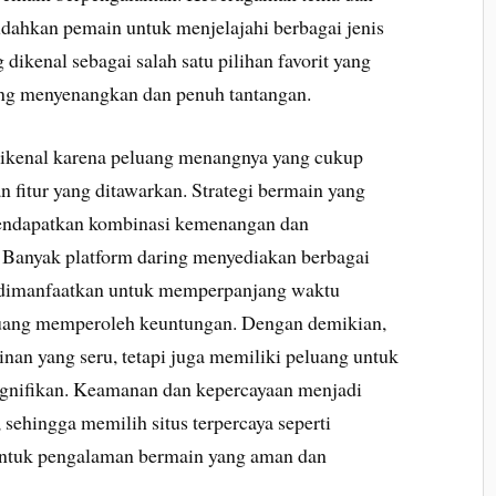
dahkan pemain untuk menjelajahi berbagai jenis
 dikenal sebagai salah satu pilihan favorit yang
g menyenangkan dan penuh tantangan.
 dikenal karena peluang menangnya yang cukup
 fitur yang ditawarkan. Strategi bermain yang
mendapatkan kombinasi kemenangan dan
 Banyak platform daring menyediakan berbagai
 dimanfaatkan untuk memperpanjang waktu
luang memperoleh keuntungan. Dengan demikian,
nan yang seru, tetapi juga memiliki peluang untuk
signifikan. Keamanan dan kepercayaan menjadi
 sehingga memilih situs terpercaya seperti
 untuk pengalaman bermain yang aman dan