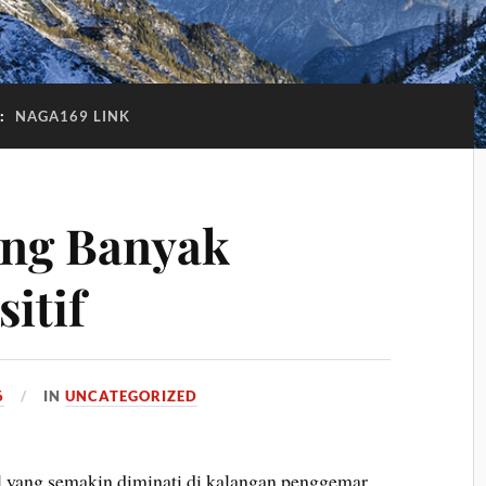
:
NAGA169 LINK
ang Banyak
itif
6
IN
UNCATEGORIZED
al yang semakin diminati di kalangan penggemar