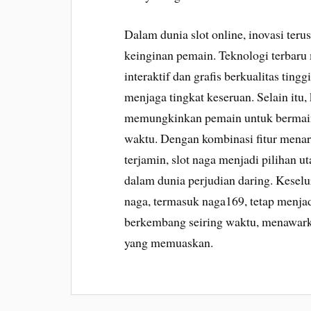
Dalam dunia slot online, inovasi te
keinginan pemain. Teknologi terbaru
interaktif dan grafis berkualitas ti
menjaga tingkat keseruan. Selain itu
memungkinkan pemain untuk bermain 
waktu. Dengan kombinasi fitur mena
terjamin, slot naga menjadi pilihan 
dalam dunia perjudian daring. Kesel
naga, termasuk naga169, tetap menjadi
berkembang seiring waktu, menawark
yang memuaskan.