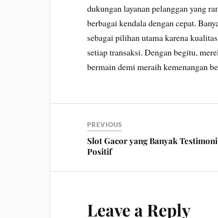
dukungan layanan pelanggan yang ra
berbagai kendala dengan cepat. Ban
sebagai pilihan utama karena kualita
setiap transaksi. Dengan begitu, mere
bermain demi meraih kemenangan be
PREVIOUS
Slot Gacor yang Banyak Testimoni
Positif
Leave a Reply