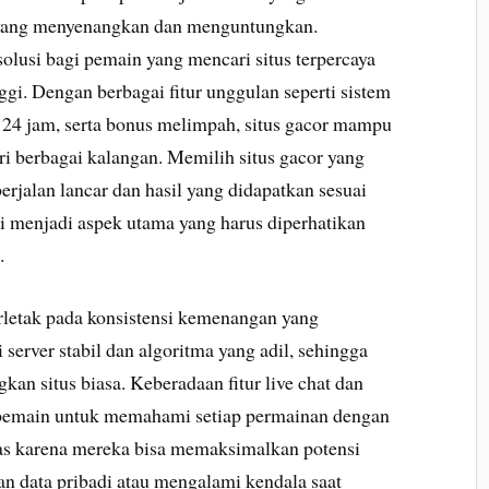
yang menyenangkan dan menguntungkan.
olusi bagi pemain yang mencari situs terpercaya
gi. Dengan berbagai fitur unggulan seperti sistem
 24 jam, serta bonus melimpah, situs gacor mampu
 berbagai kalangan. Memilih situs gacor yang
erjalan lancar dan hasil yang didapatkan sesuai
i menjadi aspek utama yang harus diperhatikan
.
erletak pada konsistensi kemenangan yang
 server stabil dan algoritma yang adil, sehingga
an situs biasa. Keberadaan fitur live chat dan
emain untuk memahami setiap permainan dengan
as karena mereka bisa memaksimalkan potensi
n data pribadi atau mengalami kendala saat