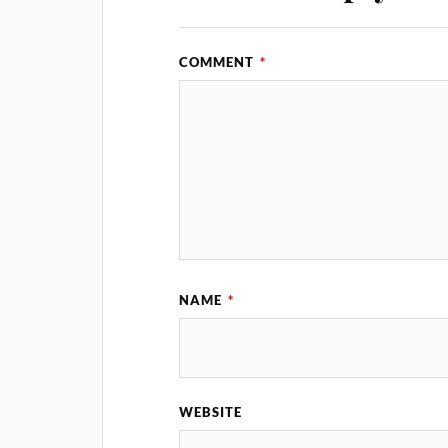
COMMENT
*
NAME
*
WEBSITE