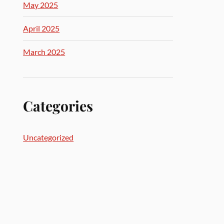
May 2025
April 2025
March 2025
Categories
Uncategorized