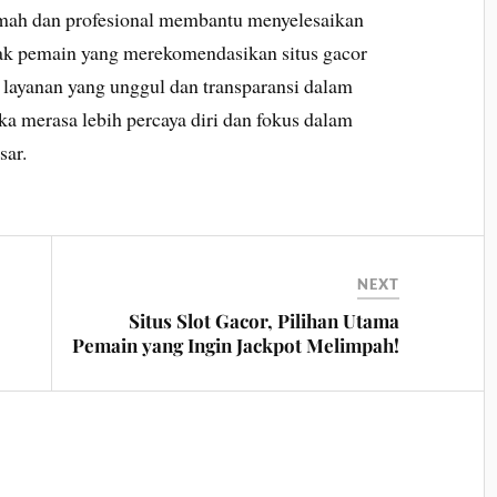
mah dan profesional membantu menyelesaikan
yak pemain yang merekomendasikan situs gacor
s layanan yang unggul dan transparansi dalam
ka merasa lebih percaya diri dan fokus dalam
sar.
NEXT
Situs Slot Gacor, Pilihan Utama
Pemain yang Ingin Jackpot Melimpah!