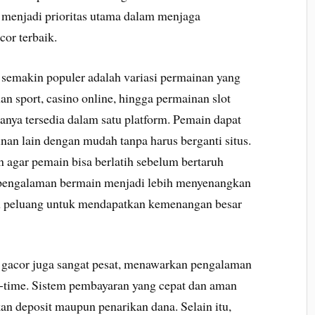
menjadi prioritas utama dalam menjaga
cor terbaik.
 semakin populer adalah variasi permainan yang
han sport, casino online, hingga permainan slot
nya tersedia dalam satu platform. Pemain dapat
inan lain dengan mudah tanpa harus berganti situs.
 agar pemain bisa berlatih sebelum bertaruh
 pengalaman bermain menjadi lebih menyenangkan
an peluang untuk mendapatkan kemenangan besar
 gacor juga sangat pesat, menawarkan pengalaman
al-time. Sistem pembayaran yang cepat dan aman
 deposit maupun penarikan dana. Selain itu,