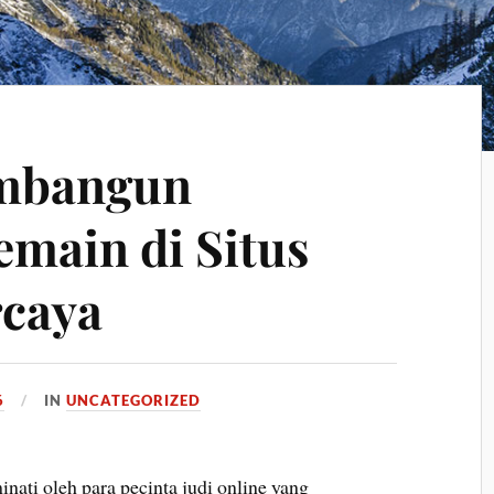
mbangun
main di Situs
rcaya
6
IN
UNCATEGORIZED
nati oleh para pecinta judi online yang