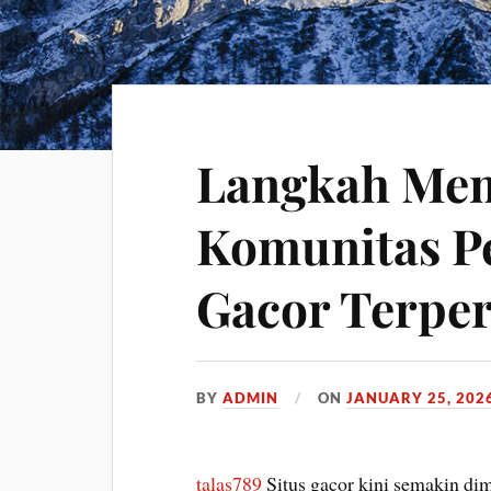
Langkah Me
Komunitas Pe
Gacor Terpe
BY
ADMIN
ON
JANUARY 25, 202
talas789
Situs gacor kini semakin dimi