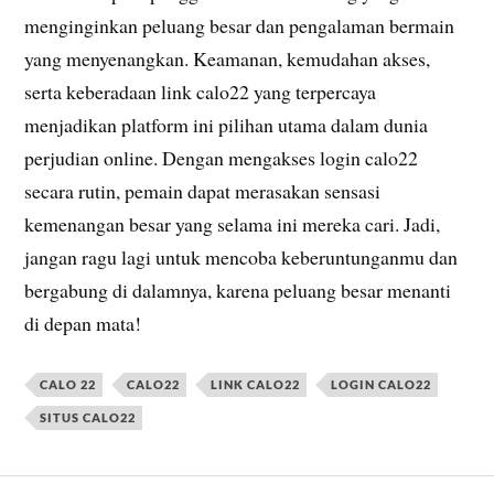
menginginkan peluang besar dan pengalaman bermain
yang menyenangkan. Keamanan, kemudahan akses,
serta keberadaan link calo22 yang terpercaya
menjadikan platform ini pilihan utama dalam dunia
perjudian online. Dengan mengakses login calo22
secara rutin, pemain dapat merasakan sensasi
kemenangan besar yang selama ini mereka cari. Jadi,
jangan ragu lagi untuk mencoba keberuntunganmu dan
bergabung di dalamnya, karena peluang besar menanti
di depan mata!
CALO 22
CALO22
LINK CALO22
LOGIN CALO22
SITUS CALO22