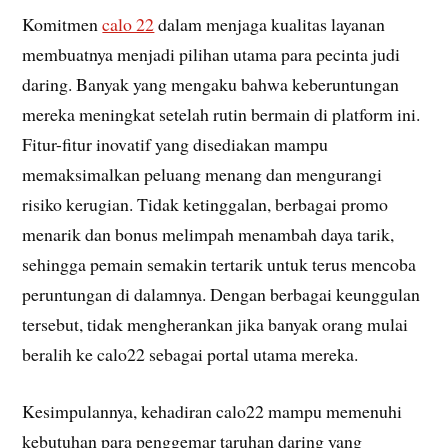
Komitmen
calo 22
dalam menjaga kualitas layanan
membuatnya menjadi pilihan utama para pecinta judi
daring. Banyak yang mengaku bahwa keberuntungan
mereka meningkat setelah rutin bermain di platform ini.
Fitur-fitur inovatif yang disediakan mampu
memaksimalkan peluang menang dan mengurangi
risiko kerugian. Tidak ketinggalan, berbagai promo
menarik dan bonus melimpah menambah daya tarik,
sehingga pemain semakin tertarik untuk terus mencoba
peruntungan di dalamnya. Dengan berbagai keunggulan
tersebut, tidak mengherankan jika banyak orang mulai
beralih ke calo22 sebagai portal utama mereka.
Kesimpulannya, kehadiran calo22 mampu memenuhi
kebutuhan para penggemar taruhan daring yang