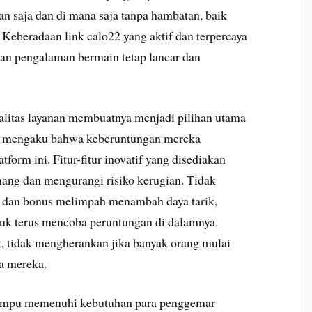
n saja dan di mana saja tanpa hambatan, baik
Keberadaan link calo22 yang aktif dan terpercaya
an pengalaman bermain tetap lancar dan
litas layanan membuatnya menjadi pilihan utama
ang mengaku bahwa keberuntungan mereka
tform ini. Fitur-fitur inovatif yang disediakan
g dan mengurangi risiko kerugian. Tidak
k dan bonus melimpah menambah daya tarik,
tuk terus mencoba peruntungan di dalamnya.
, tidak mengherankan jika banyak orang mulai
ma mereka.
ampu memenuhi kebutuhan para penggemar