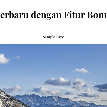
Terbaru dengan Fitur Bo
Sample Page