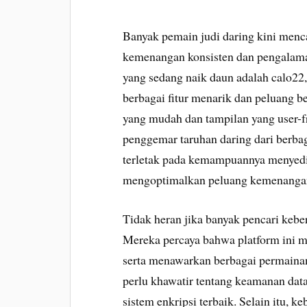
Banyak pemain judi daring kini men
kemenangan konsisten dan pengalam
yang sedang naik daun adalah calo22
berbagai fitur menarik dan peluang b
yang mudah dan tampilan yang user-f
penggemar taruhan daring dari berbag
terletak pada kemampuannya menyed
mengoptimalkan peluang kemenanga
Tidak heran jika banyak pencari kebe
Mereka percaya bahwa platform ini m
serta menawarkan berbagai permainan
perlu khawatir tentang keamanan dat
sistem enkripsi terbaik. Selain itu, 