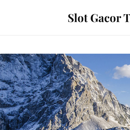
Slot Gacor 