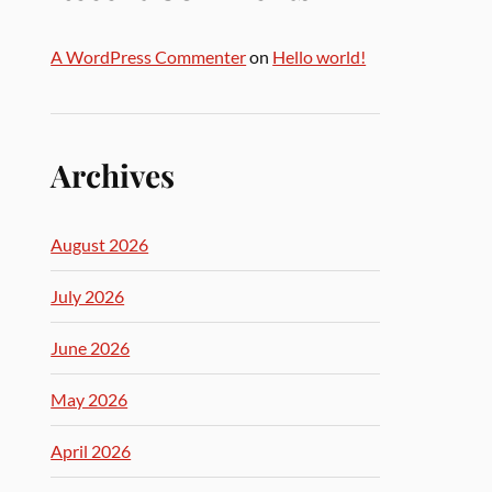
A WordPress Commenter
on
Hello world!
Archives
August 2026
July 2026
June 2026
May 2026
April 2026