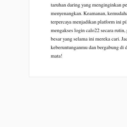
taruhan daring yang menginginkan p
menyenangkan. Keamanan, kemudahan 
terpercaya menjadikan platform ini p
mengakses login calo22 secara rutin
besar yang selama ini mereka cari. Ja
keberuntunganmu dan bergabung di d
mata!