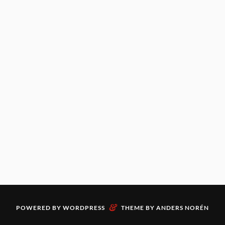
&
POWERED BY
WORDPRESS
THEME BY
ANDERS NORÉN