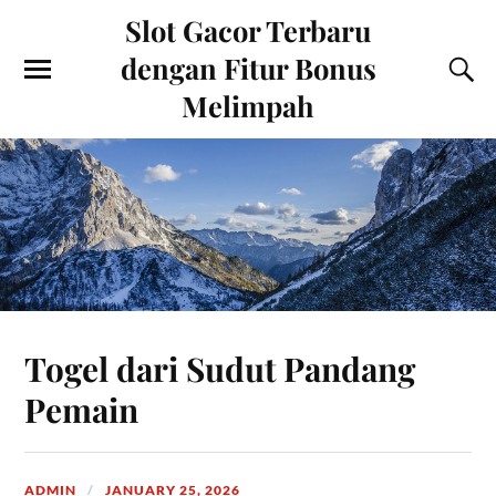
Slot Gacor Terbaru
dengan Fitur Bonus
Melimpah
Togel dari Sudut Pandang
Pemain
ADMIN
JANUARY 25, 2026