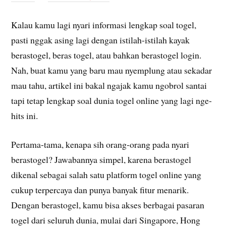
Kalau kamu lagi nyari informasi lengkap soal togel,
pasti nggak asing lagi dengan istilah-istilah kayak
berastogel, beras togel, atau bahkan berastogel login.
Nah, buat kamu yang baru mau nyemplung atau sekadar
mau tahu, artikel ini bakal ngajak kamu ngobrol santai
tapi tetap lengkap soal dunia togel online yang lagi nge-
hits ini.
Pertama-tama, kenapa sih orang-orang pada nyari
berastogel? Jawabannya simpel, karena berastogel
dikenal sebagai salah satu platform togel online yang
cukup terpercaya dan punya banyak fitur menarik.
Dengan berastogel, kamu bisa akses berbagai pasaran
togel dari seluruh dunia, mulai dari Singapore, Hong