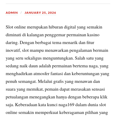
ADMIN
JANUARY 25, 2026
Slot online merupakan hiburan digital yang semakin
diminati di kalangan penggemar permainan kasino
daring. Dengan berbagai tema menarik dan fitur
inovatif, slot mampu menawarkan pengalaman bermain
yang seru sekaligus menguntungkan. Salah satu yang
sedang naik daun adalah permainan bertema naga, yang
menghadirkan atmosfer fantasi dan keberuntungan yang
penuh semangat. Melalui grafis yang menawan dan
suara yang memikat, pemain dapat merasakan sensasi
petualangan menegangkan hanya dengan beberapa klik
saja. Keberadaan kata kunci naga169 dalam dunia slot
online semakin memperkuat keberagaman pilihan yang