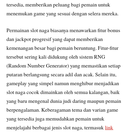
tersedia, memberikan peluang bagi pemain untuk
menemukan game yang sesuai dengan selera mereka.
Permainan slot naga biasanya menawarkan fitur bonus
dan jackpot progresif yang dapat memberikan
kemenangan besar bagi pemain beruntung. Fitur-fitur
tersebut sering kali didukung oleh sistem RNG
(Random Number Generator) yang memastikan setiap
putaran berlangsung secara adil dan acak. Selain itu,
gameplay yang simpel namun menghibur menjadikan
slot naga cocok dimainkan oleh semua kalangan, baik
yang baru mengenal dunia judi daring maupun pemain
berpengalaman. Keberagaman tema dan varian game
yang tersedia juga memudahkan pemain untuk
menjelajahi berbagai jenis slot naga, termasuk
link