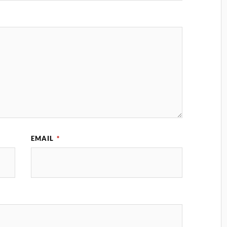
EMAIL
*