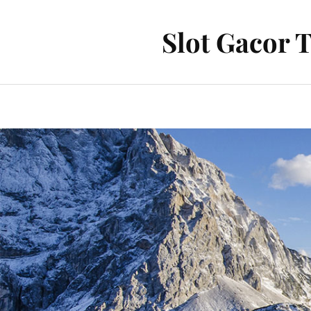
Slot Gacor 