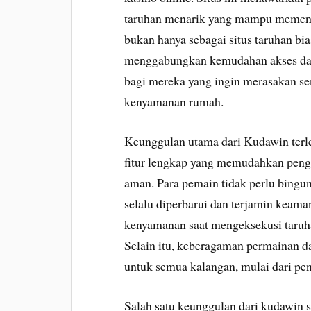
taruhan menarik yang mampu memenuh
bukan hanya sebagai situs taruhan bia
menggabungkan kemudahan akses dan 
bagi mereka yang ingin merasakan s
kenyamanan rumah.
Keunggulan utama dari Kudawin terlet
fitur lengkap yang memudahkan peng
aman. Para pemain tidak perlu bingun
selalu diperbarui dan terjamin keama
kenyamanan saat mengeksekusi taruha
Selain itu, keberagaman permainan da
untuk semua kalangan, mulai dari pe
Salah satu keunggulan dari kudawin s