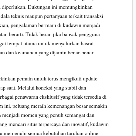
a diperlukan. Dukungan ini memungkinkan
ala teknis maupun pertanyaan terkait transaksi
kian, pengalaman bermain di kudawin menjadi
an berarti. Tidak heran jika banyak pengguna
gai tempat utama untuk menyalurkan hasrat
anan dan keamanan yang dijamin benar-benar
nkan pemain untuk terus mengikuti update
ap saat. Melalui koneksi yang stabil dan
rbagai penawaran eksklusif yang tidak tersedia di
orm ini, peluang meraih kemenangan besar semakin
han menjadi momen yang penuh semangat dan
ang mencari situs terpercaya dan inovatif, kudawin
u memenuhi semua kebutuhan taruhan online