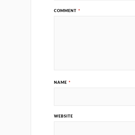
COMMENT
*
NAME
*
WEBSITE