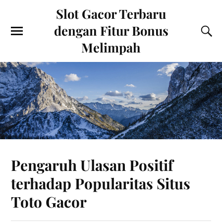
Slot Gacor Terbaru
dengan Fitur Bonus
Melimpah
Pengaruh Ulasan Positif
terhadap Popularitas Situs
Toto Gacor