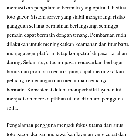
memastikan pengalaman bermain yang optimal di situs
toto gacor. Sistem server yang stabil mengurangi risiko
gangguan selama permainan berlangsung, sehingga
pemain dapat bermain dengan tenang. Pembaruan rutin
dilakukan untuk meningkatkan keamanan dan fitur baru,
menjaga agar platform tetap kompetitif di pasar taruhan
daring. Selain itu, situs ini juga menawarkan berbagai
bonus dan promosi menarik yang dapat meningkatkan
peluang kemenangan dan menambah semangat
bermain. Konsistensi dalam memperbaiki layanan ini
menjadikan mereka pilihan utama di antara pengguna
setia.
Pengalaman pengguna menjadi fokus utama dari situs
toto gacor, dengan menawarkan layanan yang cepat dan