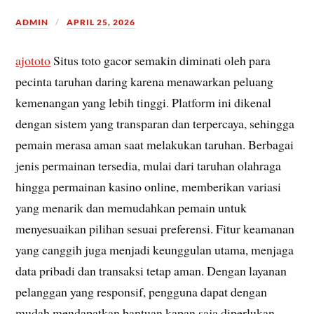
ADMIN
APRIL 25, 2026
ajototo
Situs toto gacor semakin diminati oleh para
pecinta taruhan daring karena menawarkan peluang
kemenangan yang lebih tinggi. Platform ini dikenal
dengan sistem yang transparan dan terpercaya, sehingga
pemain merasa aman saat melakukan taruhan. Berbagai
jenis permainan tersedia, mulai dari taruhan olahraga
hingga permainan kasino online, memberikan variasi
yang menarik dan memudahkan pemain untuk
menyesuaikan pilihan sesuai preferensi. Fitur keamanan
yang canggih juga menjadi keunggulan utama, menjaga
data pribadi dan transaksi tetap aman. Dengan layanan
pelanggan yang responsif, pengguna dapat dengan
mudah mendapatkan bantuan kapan saja diperlukan.