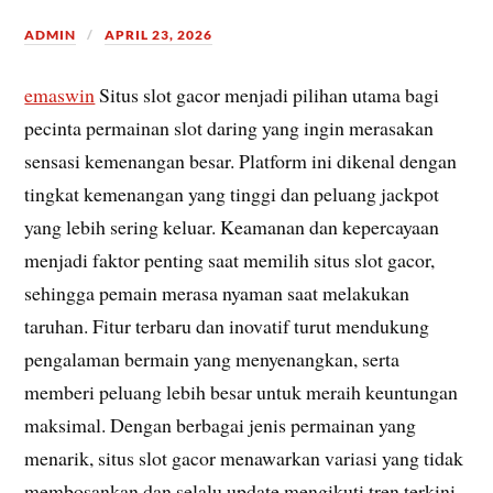
ADMIN
APRIL 23, 2026
emaswin
Situs slot gacor menjadi pilihan utama bagi
pecinta permainan slot daring yang ingin merasakan
sensasi kemenangan besar. Platform ini dikenal dengan
tingkat kemenangan yang tinggi dan peluang jackpot
yang lebih sering keluar. Keamanan dan kepercayaan
menjadi faktor penting saat memilih situs slot gacor,
sehingga pemain merasa nyaman saat melakukan
taruhan. Fitur terbaru dan inovatif turut mendukung
pengalaman bermain yang menyenangkan, serta
memberi peluang lebih besar untuk meraih keuntungan
maksimal. Dengan berbagai jenis permainan yang
menarik, situs slot gacor menawarkan variasi yang tidak
membosankan dan selalu update mengikuti tren terkini.