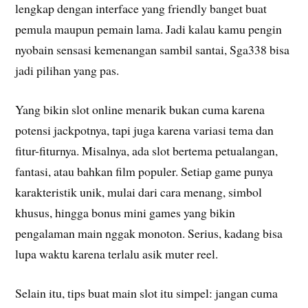
lengkap dengan interface yang friendly banget buat
pemula maupun pemain lama. Jadi kalau kamu pengin
nyobain sensasi kemenangan sambil santai, Sga338 bisa
jadi pilihan yang pas.
Yang bikin slot online menarik bukan cuma karena
potensi jackpotnya, tapi juga karena variasi tema dan
fitur-fiturnya. Misalnya, ada slot bertema petualangan,
fantasi, atau bahkan film populer. Setiap game punya
karakteristik unik, mulai dari cara menang, simbol
khusus, hingga bonus mini games yang bikin
pengalaman main nggak monoton. Serius, kadang bisa
lupa waktu karena terlalu asik muter reel.
Selain itu, tips buat main slot itu simpel: jangan cuma