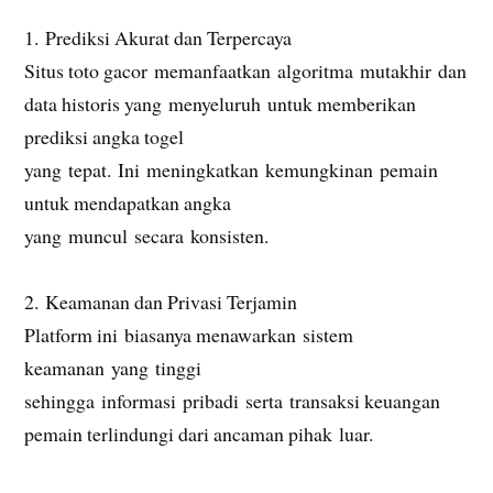
1. Prediksi Akurat dan Terpercaya
Situs toto gacor memanfaatkan algoritma mutakhir dan
data historis yang menyeluruh untuk memberikan
prediksi angka togel
yang tepat. Ini meningkatkan kemungkinan pemain
untuk mendapatkan angka
yang muncul secara konsisten.
2. Keamanan dan Privasi Terjamin
Platform ini biasanya menawarkan sistem
keamanan yang tinggi
sehingga informasi pribadi serta transaksi keuangan
pemain terlindungi dari ancaman pihak luar.