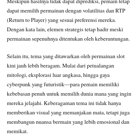
Meskipun hasilnya tidak dapat diprediksi, pemain tetap
dapat memilih permainan dengan volatilitas dan RTP
(Return to Player) yang sesuai preferensi mereka.
Dengan kata lain, elemen strategis tetap hadir meski
permainan sepenuhnya ditentukan oleh keberuntungan.
Selain itu, tema yang ditawarkan oleh permainan slot
kini jauh lebih beragam. Mulai dari petualangan
mitologi, eksplorasi luar angkasa, hingga gaya
cyberpunk yang futuristik—para pemain memiliki
kebebasan penuh untuk memilih dunia mana yang ingin
mereka jelajahi. Keberagaman tema ini tidak hanya
memberikan visual yang memanjakan mata, tetapi juga
membangun nuansa bermain yang lebih emosional dan
memikat.