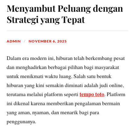
Menyambut Peluang dengan
Strategi yang Tepat
ADMIN
NOVEMBER 6, 2025
Dalam era modern ini, hiburan telah berkembang pesat
dan menghadirkan berbagai pilihan bagi masyarakat
untuk menikmati waktu luang. Salah satu bentuk
hiburan yang kini semakin diminati adalah judi online,
tempo toto
terutama melalui platform seperti
. Platform
ini dikenal karena memberikan pengalaman bermain
yang aman, nyaman, dan menarik bagi para
penggunanya.