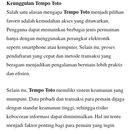
Keunggulan Tempo Toto
Tempo Toto
Salah satu alasan mengapa
menjadi pilihan
favorit adalah kemudahan akses yang ditawarkan.
Pengguna dapat memainkan berbagai jenis permainan
hanya dengan menggunakan perangkat elektronik
seperti smartphone atau komputer. Selain itu, proses
pendaftaran yang cepat dan metode transaksi yang
beragam menjadikan pengalaman bermain lebih praktis
dan efisien.
Tempo Toto
Selain itu,
memiliki sistem keamanan yang
mumpuni. Data pribadi dan transaksi para pemain dijaga
dengan standar keamanan tinggi, sehingga risiko
kebocoran informasi dapat diminimalkan. Hal ini tentu
menjadi faktor penting bagi para pemain yang ingin