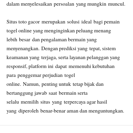
dalam menyelesaikan persoalan yang mungkin muncul.
Situs toto gacor merupakan solusi ideal bagi pemain
togel online yang menginginkan peluang menang
lebih besar dan pengalaman bermain yang
menyenangkan. Dengan prediksi yang tepat, sistem
keamanan yang terjaga, serta layanan pelanggan yang
responsif, platform ini dapat memenuhi kebutuhan
para penggemar perjudian togel
online. Namun, penting untuk tetap bijak dan
bertanggung jawab saat bermain serta
selalu memilih situs yang terpercaya agar hasil
yang diperoleh benar-benar aman dan menguntungkan.