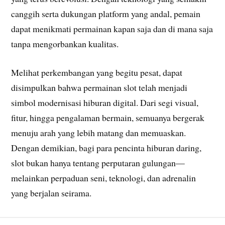
canggih serta dukungan platform yang andal, pemain
dapat menikmati permainan kapan saja dan di mana saja
tanpa mengorbankan kualitas.
Melihat perkembangan yang begitu pesat, dapat
disimpulkan bahwa permainan slot telah menjadi
simbol modernisasi hiburan digital. Dari segi visual,
fitur, hingga pengalaman bermain, semuanya bergerak
menuju arah yang lebih matang dan memuaskan.
Dengan demikian, bagi para pencinta hiburan daring,
slot bukan hanya tentang perputaran gulungan—
melainkan perpaduan seni, teknologi, dan adrenalin
yang berjalan seirama.