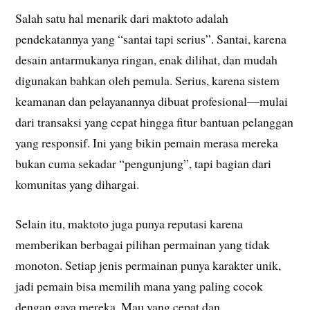
Salah satu hal menarik dari maktoto adalah
pendekatannya yang “santai tapi serius”. Santai, karena
desain antarmukanya ringan, enak dilihat, dan mudah
digunakan bahkan oleh pemula. Serius, karena sistem
keamanan dan pelayanannya dibuat profesional—mulai
dari transaksi yang cepat hingga fitur bantuan pelanggan
yang responsif. Ini yang bikin pemain merasa mereka
bukan cuma sekadar “pengunjung”, tapi bagian dari
komunitas yang dihargai.
Selain itu, maktoto juga punya reputasi karena
memberikan berbagai pilihan permainan yang tidak
monoton. Setiap jenis permainan punya karakter unik,
jadi pemain bisa memilih mana yang paling cocok
dengan gaya mereka. Mau yang cepat dan