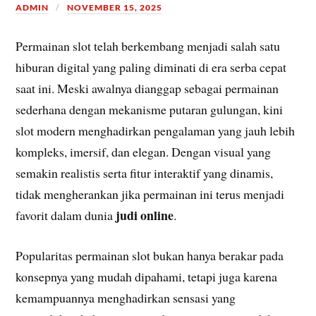
ADMIN
NOVEMBER 15, 2025
Permainan slot telah berkembang menjadi salah satu
hiburan digital yang paling diminati di era serba cepat
saat ini. Meski awalnya dianggap sebagai permainan
sederhana dengan mekanisme putaran gulungan, kini
slot modern menghadirkan pengalaman yang jauh lebih
kompleks, imersif, dan elegan. Dengan visual yang
semakin realistis serta fitur interaktif yang dinamis,
tidak mengherankan jika permainan ini terus menjadi
judi online
favorit dalam dunia
.
Popularitas permainan slot bukan hanya berakar pada
konsepnya yang mudah dipahami, tetapi juga karena
kemampuannya menghadirkan sensasi yang