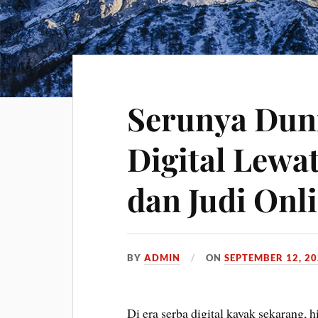
Serunya Dun
Digital Lewat
dan Judi Onl
BY
ADMIN
ON
SEPTEMBER 12, 2
Di era serba digital kayak sekarang, 