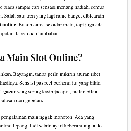
e biasa sampai cari sensasi menang hadiah, semua
 Salah satu tren yang lagi rame banget dibicarain
i online
. Bukan cuma sekadar main, tapi juga ada
empatan dapet cuan tambahan.
 Main Slot Online?
kan. Bayangin, tanpa perlu mikirin aturan ribet,
asilnya. Sensasi pas reel berhenti itu yang bikin
ot gacor
yang sering kasih jackpot, makin bikin
balasan dari gebetan.
ikin pengalaman main nggak monoton. Ada yang
nime Jepang. Jadi selain nyari keberuntungan, lo