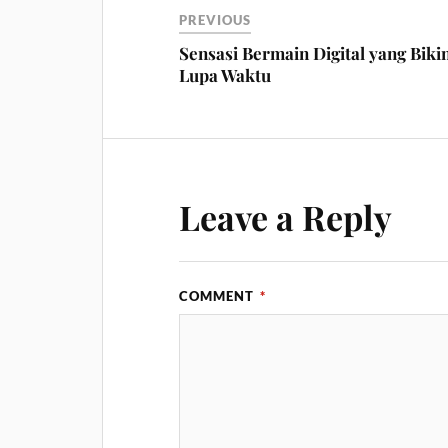
PREVIOUS
Sensasi Bermain Digital yang Biki
Lupa Waktu
Leave a Reply
COMMENT
*