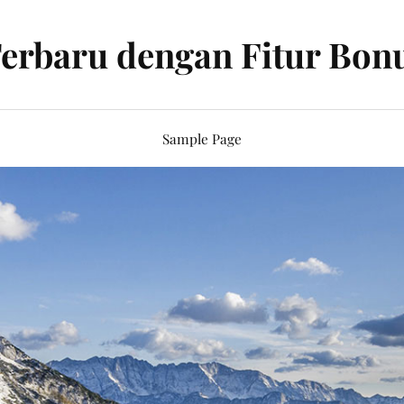
Terbaru dengan Fitur Bo
Sample Page