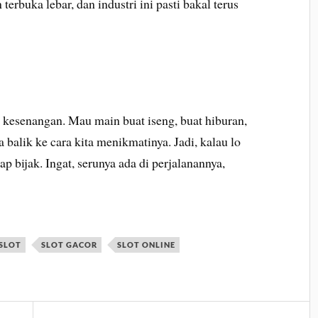
rbuka lebar, dan industri ini pasti bakal terus
al kesenangan. Mau main buat iseng, buat hiburan,
balik ke cara kita menikmatinya. Jadi, kalau lo
tap bijak. Ingat, serunya ada di perjalanannya,
SLOT
SLOT GACOR
SLOT ONLINE