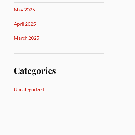
May 2025
April 2025
March 2025
Categories
Uncategorized