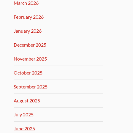
March 2026
February 2026
January 2026
December 2025
November 2025
October 2025
September 2025
August 2025
July 2025
June 2025