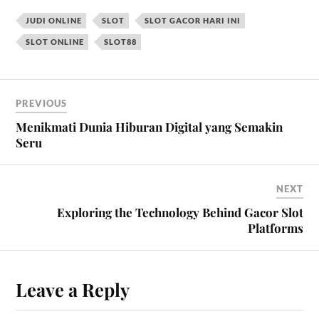
JUDI ONLINE
SLOT
SLOT GACOR HARI INI
SLOT ONLINE
SLOT88
PREVIOUS
Menikmati Dunia Hiburan Digital yang Semakin
Seru
NEXT
Exploring the Technology Behind Gacor Slot
Platforms
Leave a Reply