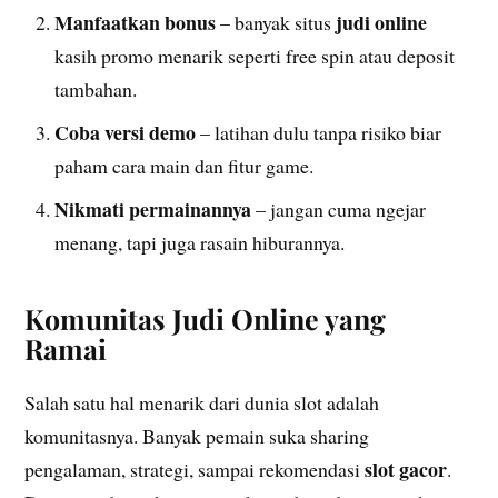
Manfaatkan bonus
judi online
– banyak situs
kasih promo menarik seperti free spin atau deposit
tambahan.
Coba versi demo
– latihan dulu tanpa risiko biar
paham cara main dan fitur game.
Nikmati permainannya
– jangan cuma ngejar
menang, tapi juga rasain hiburannya.
Komunitas Judi Online yang
Ramai
Salah satu hal menarik dari dunia slot adalah
komunitasnya. Banyak pemain suka sharing
slot gacor
pengalaman, strategi, sampai rekomendasi
.