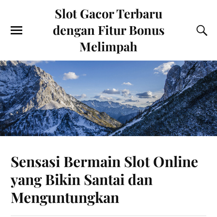
Slot Gacor Terbaru
dengan Fitur Bonus
Melimpah
Sensasi Bermain Slot Online
yang Bikin Santai dan
Menguntungkan