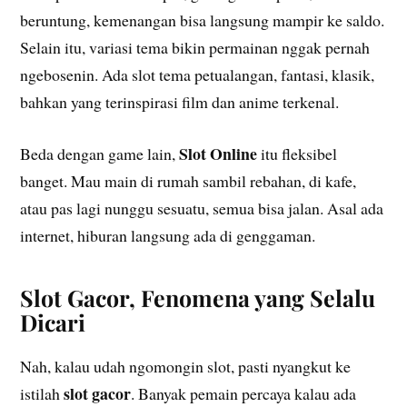
beruntung, kemenangan bisa langsung mampir ke saldo.
Selain itu, variasi tema bikin permainan nggak pernah
ngebosenin. Ada slot tema petualangan, fantasi, klasik,
bahkan yang terinspirasi film dan anime terkenal.
Slot Online
Beda dengan game lain,
itu fleksibel
banget. Mau main di rumah sambil rebahan, di kafe,
atau pas lagi nunggu sesuatu, semua bisa jalan. Asal ada
internet, hiburan langsung ada di genggaman.
Slot Gacor, Fenomena yang Selalu
Dicari
Nah, kalau udah ngomongin slot, pasti nyangkut ke
slot gacor
istilah
. Banyak pemain percaya kalau ada