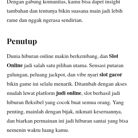
Dengan gabung komunitas, kamu bisa dapet insight
tambahan dan tentunya bikin suasana main jadi lebih
rame dan nggak ngerasa sendirian.
Penutup
Slot
Dunia hiburan online makin berkembang, dan
Online
jadi salah satu pilihan utama. Sensasi putaran
slot gacor
gulungan, peluang jackpot, dan vibe nyari
bikin game ini selalu menarik. Ditambah dengan akses
judi online
mudah lewat platform
, slot berhasil jadi
hiburan fleksibel yang cocok buat semua orang. Yang
penting, mainlah dengan bijak, nikmati keseruannya,
dan biarkan permainan ini jadi hiburan santai yang bisa
nemenin waktu luang kamu.