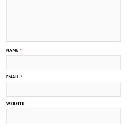
NAME
*
EMAIL
*
WEBSITE