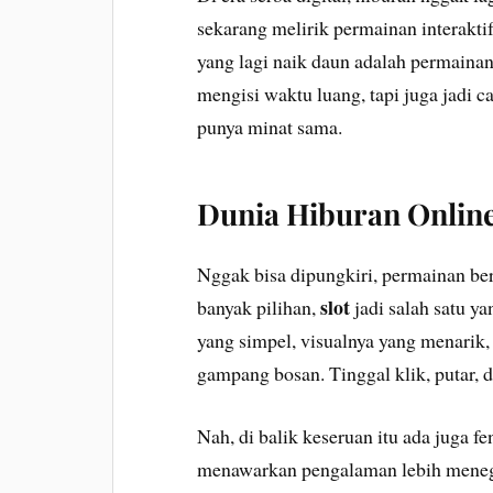
sekarang melirik permainan interaktif
yang lagi naik daun adalah permainan
mengisi waktu luang, tapi juga jadi 
punya minat sama.
Dunia Hiburan Onlin
Nggak bisa dipungkiri, permainan ber
slot
banyak pilihan,
jadi salah satu y
yang simpel, visualnya yang menarik,
gampang bosan. Tinggal klik, putar, d
Nah, di balik keseruan itu ada juga 
menawarkan pengalaman lebih menega