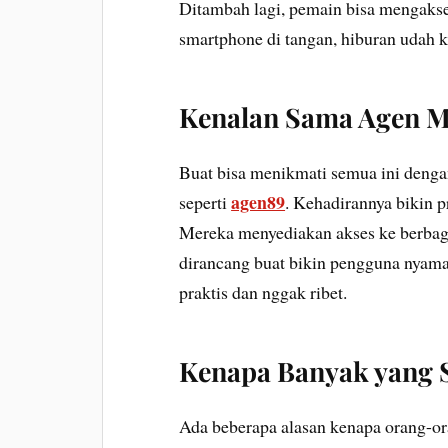
Ditambah lagi, pemain bisa mengakse
smartphone di tangan, hiburan udah 
Kenalan Sama Agen 
Buat bisa menikmati semua ini denga
agen89
seperti
. Kehadirannya bikin 
Mereka menyediakan akses ke berbaga
dirancang buat bikin pengguna nyaman
praktis dan nggak ribet.
Kenapa Banyak yang 
Ada beberapa alasan kenapa orang-oran