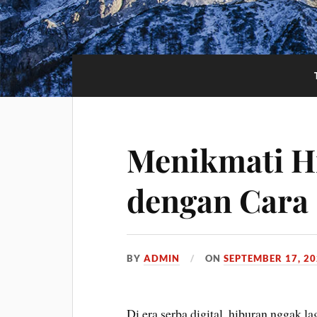
Menikmati Hi
dengan Cara
BY
ADMIN
ON
SEPTEMBER 17, 2
Di era serba digital, hiburan nggak l