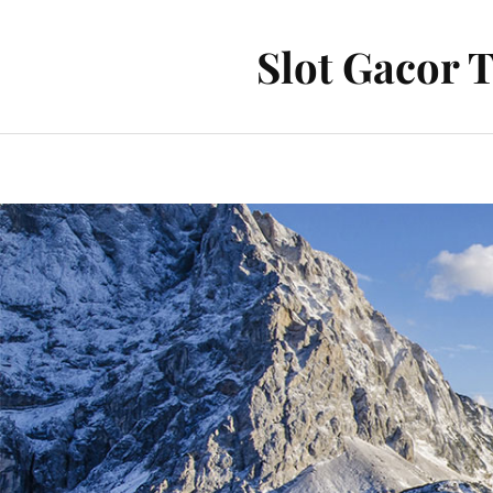
Slot Gacor 