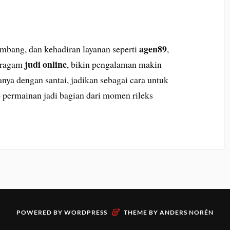
agen89
mbang, dan kehadiran layanan seperti
,
judi online
 ragam
, bikin pengalaman makin
nya dengan santai, jadikan sebagai cara untuk
iap permainan jadi bagian dari momen rileks
&
POWERED BY
WORDPRESS
THEME BY
ANDERS NORÉN