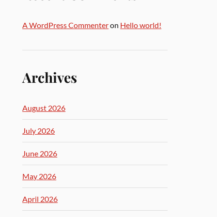
A WordPress Commenter
on
Hello world!
Archives
August 2026
July 2026
June 2026
May 2026
April 2026