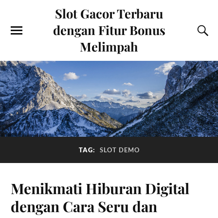
Slot Gacor Terbaru
dengan Fitur Bonus
Melimpah
TAG:
SLOT DEMO
Menikmati Hiburan Digital
dengan Cara Seru dan