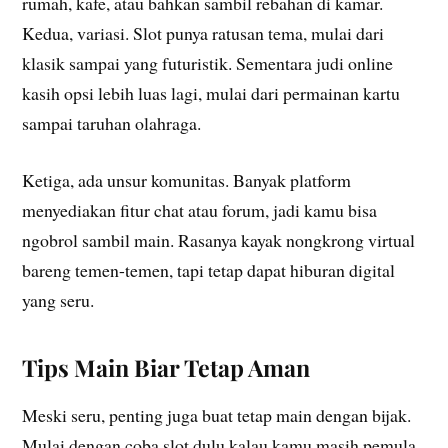
rumah, kafe, atau bahkan sambil rebahan di kamar.
Kedua, variasi. Slot punya ratusan tema, mulai dari
klasik sampai yang futuristik. Sementara judi online
kasih opsi lebih luas lagi, mulai dari permainan kartu
sampai taruhan olahraga.
Ketiga, ada unsur komunitas. Banyak platform
menyediakan fitur chat atau forum, jadi kamu bisa
ngobrol sambil main. Rasanya kayak nongkrong virtual
bareng temen-temen, tapi tetap dapat hiburan digital
yang seru.
Tips Main Biar Tetap Aman
Meski seru, penting juga buat tetap main dengan bijak.
Mulai dengan coba slot dulu kalau kamu masih pemula,