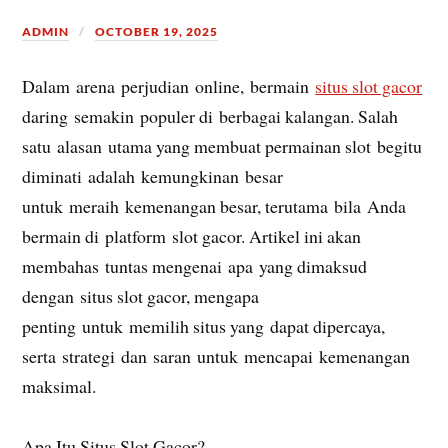
ADMIN
OCTOBER 19, 2025
Dalam arena perjudian online, bermain
situs slot gacor
daring semakin populer di berbagai kalangan. Salah
satu alasan utama yang membuat permainan slot begitu
diminati adalah kemungkinan besar
untuk meraih kemenangan besar, terutama bila Anda
bermain di platform slot gacor. Artikel ini akan
membahas tuntas mengenai apa yang dimaksud
dengan situs slot gacor, mengapa
penting untuk memilih situs yang dapat dipercaya,
serta strategi dan saran untuk mencapai kemenangan
maksimal.
Apa Itu Situs Slot Gacor?