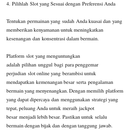
4. Pilihlah Slot yang Sesuai dengan Preferensi Anda
Tentukan permainan yang sudah Anda kuasai dan yang
memberikan kenyamanan untuk meningkatkan
kesenangan dan konsentrasi dalam bermain.
Platform slot yang menguntungkan
adalah pilihan unggul bagi para penggemar
perjudian slot online yang berambisi untuk
mendapatkan kemenangan besar serta pengalaman
bermain yang menyenangkan. Dengan memilih platform
yang dapat dipercaya dan menggunakan strategi yang
tepat, peluang Anda untuk meraih jackpot
besar menjadi lebih besar. Pastikan untuk selalu
bermain dengan bijak dan dengan tanggung jawab.