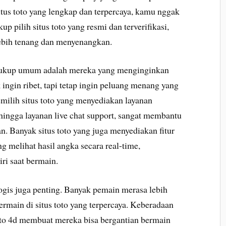
us toto yang lengkap dan terpercaya, kamu nggak
p pilih situs toto yang resmi dan terverifikasi,
bih tenang dan menyenangkan.
g cukup umum adalah mereka yang menginginkan
k ingin ribet, tapi tetap ingin peluang menang yang
emilih situs toto yang menyediakan layanan
, hingga layanan live chat support, sangat membantu
. Banyak situs toto yang juga menyediakan fitur
g melihat hasil angka secara real-time,
ri saat bermain.
logis juga penting. Banyak pemain merasa lebih
ermain di situs toto yang terpercaya. Keberadaan
toto 4d membuat mereka bisa bergantian bermain