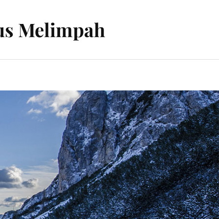
nus Melimpah