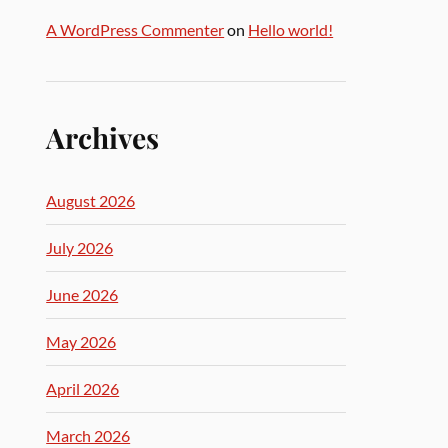
A WordPress Commenter
on
Hello world!
Archives
August 2026
July 2026
June 2026
May 2026
April 2026
March 2026