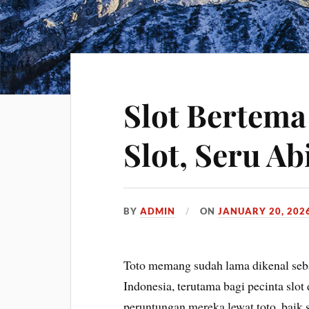
Slot Bertema
Slot, Seru Ab
BY
ADMIN
ON
JANUARY 20, 202
Toto memang sudah lama dikenal seba
Indonesia, terutama bagi pecinta slot
peruntungan mereka lewat toto, baik 