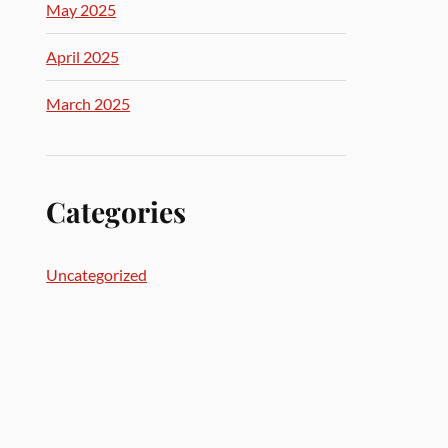
May 2025
April 2025
March 2025
Categories
Uncategorized