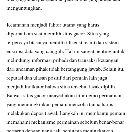
menguntungkan.
Keamanan menjadi faktor utama yang harus
diperhatikan saat memilih situs gacor. Situs yang
terpercaya biasanya memiliki lisensi resmi dan sistem
enkripsi data yang canggih. Hal ini sangat penting untuk
melindungi informasi pribadi dan transaksi keuangan
dari ancaman pihak tidak bertanggung jawab. Selain itu,
reputasi dan ulasan positif dari pemain lain juga
menjadi indikator bahwa situs tersebut layak dipilih.
Banyak situs gacor menyediakan fitur demo permainan
yang memungkinkan pemain mencoba tanpa harus
melakukan deposit awal. Langkah ini membantu pemain
memahami mekanisme permainan sebelum benar-benar
bertaruh dengan uang asli, sehingga meningkatkan