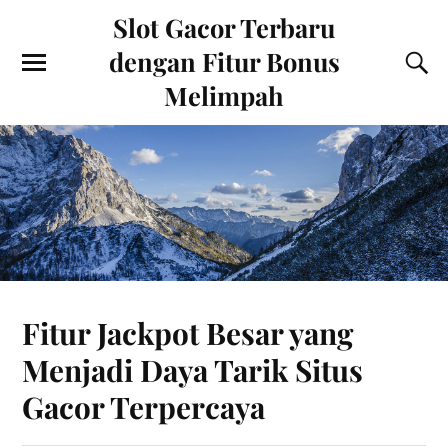
Slot Gacor Terbaru
dengan Fitur Bonus
Melimpah
Fitur Jackpot Besar yang
Menjadi Daya Tarik Situs
Gacor Terpercaya