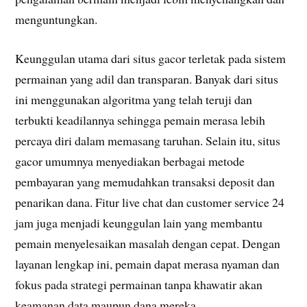
menguntungkan.
Keunggulan utama dari situs gacor terletak pada sistem
permainan yang adil dan transparan. Banyak dari situs
ini menggunakan algoritma yang telah teruji dan
terbukti keadilannya sehingga pemain merasa lebih
percaya diri dalam memasang taruhan. Selain itu, situs
gacor umumnya menyediakan berbagai metode
pembayaran yang memudahkan transaksi deposit dan
penarikan dana. Fitur live chat dan customer service 24
jam juga menjadi keunggulan lain yang membantu
pemain menyelesaikan masalah dengan cepat. Dengan
layanan lengkap ini, pemain dapat merasa nyaman dan
fokus pada strategi permainan tanpa khawatir akan
keamanan data maupun dana mereka.