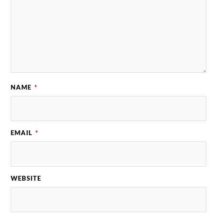
NAME
*
EMAIL
*
WEBSITE