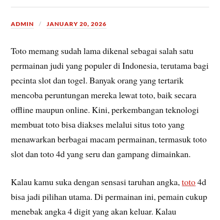
ADMIN
JANUARY 20, 2026
Toto memang sudah lama dikenal sebagai salah satu
permainan judi yang populer di Indonesia, terutama bagi
pecinta slot dan togel. Banyak orang yang tertarik
mencoba peruntungan mereka lewat toto, baik secara
offline maupun online. Kini, perkembangan teknologi
membuat toto bisa diakses melalui situs toto yang
menawarkan berbagai macam permainan, termasuk toto
slot dan toto 4d yang seru dan gampang dimainkan.
Kalau kamu suka dengan sensasi taruhan angka,
toto
4d
bisa jadi pilihan utama. Di permainan ini, pemain cukup
menebak angka 4 digit yang akan keluar. Kalau