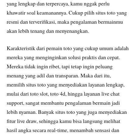
yang lengkap dan terpercaya, kamu nggak perlu
khawatir soal keamanannya. Cukup pilih situs toto yang
resmi dan terverifikasi, maka pengalaman bermainmu
akan lebih tenang dan menyenangkan.
Karakteristik dari pemain toto yang cukup umum adalah
mereka yang menginginkan solusi praktis dan cepat.
Mereka tidak ingin ribet, tapi tetap ingin peluang
menang yang adil dan transparan. Maka dari itu,
memilih situs toto yang menyediakan layanan lengkap,
mulai dari toto slot, toto 4d, hingga layanan live chat
support, sangat membantu pengalaman bermain jadi
lebih nyaman. Banyak situs toto yang juga menyediakan
fitur live draw, sehingga kamu bisa langsung melihat
hasil angka secara real-time, menambah sensasi dan