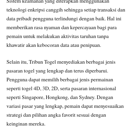
Sistem keamanan yang diterapkan menggunakan
teknologi enkripsi canggih sehingga setiap transaksi dan
data pribadi pengguna terlindungi dengan baik. Hal ini
memberikan rasa nyaman dan kepercayaan bagi para
pemain untuk melakukan aktivitas taruhan tanpa
khawatir akan kebocoran data atau penipuan.
Selain itu, Tribun Togel menyediakan berbagai jenis
pasaran togel yang lengkap dan terus diperbarui.
Pengguna dapat memilih berbagai jenis permainan
seperti togel 4D, 3D, 2D, serta pasaran internasional
seperti Singapore, Hongkong, dan Sydney. Dengan
variasi pasar yang lengkap, pemain dapat menyesuaikan
strategi dan pilihan angka favorit sesuai dengan
keinginan mereka.