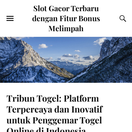
Slot Gacor Terbaru
dengan Fitur Bonus
Melimpah
Tribun Togel: Platform
Terpercaya dan Inovatif
untuk Penggemar Togel
Online di Indonesia