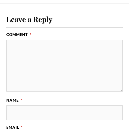
Leave a Reply
COMMENT
*
NAME
*
EMAIL
*