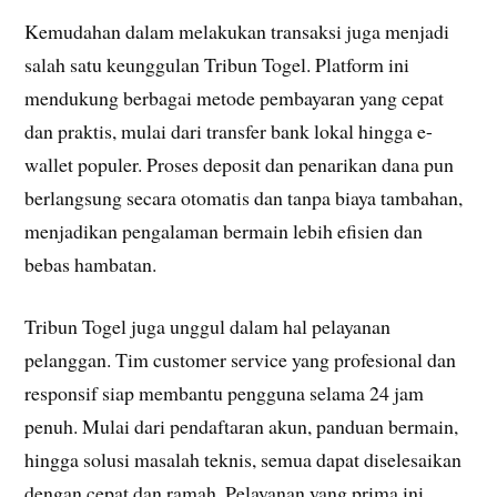
Kemudahan dalam melakukan transaksi juga menjadi
salah satu keunggulan Tribun Togel. Platform ini
mendukung berbagai metode pembayaran yang cepat
dan praktis, mulai dari transfer bank lokal hingga e-
wallet populer. Proses deposit dan penarikan dana pun
berlangsung secara otomatis dan tanpa biaya tambahan,
menjadikan pengalaman bermain lebih efisien dan
bebas hambatan.
Tribun Togel juga unggul dalam hal pelayanan
pelanggan. Tim customer service yang profesional dan
responsif siap membantu pengguna selama 24 jam
penuh. Mulai dari pendaftaran akun, panduan bermain,
hingga solusi masalah teknis, semua dapat diselesaikan
dengan cepat dan ramah. Pelayanan yang prima ini