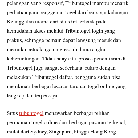
pelanggan yang responsif, Tribuntogel mampu menarik
perhatian para penggemar togel dari berbagai kalangan.
Keunggulan utama dari situs ini terletak pada
kemudahan akses melalui Tribuntogel login yang
praktis, sehingga pemain dapat langsung masuk dan
memulai petualangan mereka di dunia angka
keberuntungan. Tidak hanya itu, proses pendaftaran di
Tribuntogel juga sangat sederhana, cukup dengan
melakukan Tribuntogel daftar, pengguna sudah bisa
menikmati berbagai layanan taruhan togel online yang
lengkap dan terpercaya.
Situs
tribuntogel
menawarkan berbagai pilihan
permainan togel online dari berbagai pasaran terkenal,
mulai dari Sydney, Singapura, hingga Hong Kong.