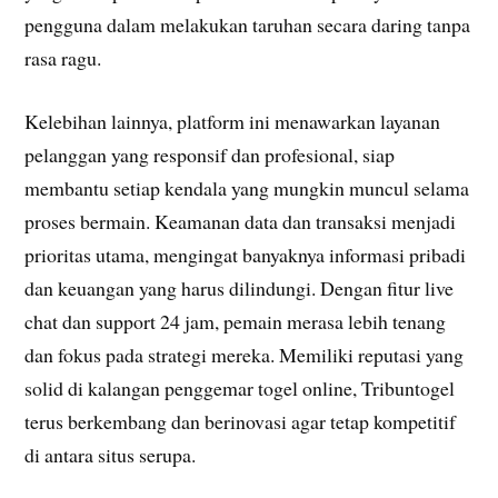
pengguna dalam melakukan taruhan secara daring tanpa
rasa ragu.
Kelebihan lainnya, platform ini menawarkan layanan
pelanggan yang responsif dan profesional, siap
membantu setiap kendala yang mungkin muncul selama
proses bermain. Keamanan data dan transaksi menjadi
prioritas utama, mengingat banyaknya informasi pribadi
dan keuangan yang harus dilindungi. Dengan fitur live
chat dan support 24 jam, pemain merasa lebih tenang
dan fokus pada strategi mereka. Memiliki reputasi yang
solid di kalangan penggemar togel online, Tribuntogel
terus berkembang dan berinovasi agar tetap kompetitif
di antara situs serupa.