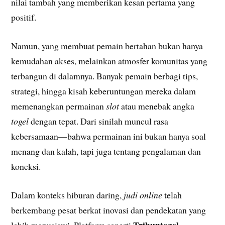
nilai tambah yang memberikan kesan pertama yang
positif.
Namun, yang membuat pemain bertahan bukan hanya
kemudahan akses, melainkan atmosfer komunitas yang
terbangun di dalamnya. Banyak pemain berbagi tips,
strategi, hingga kisah keberuntungan mereka dalam
memenangkan permainan
slot
atau menebak angka
togel
dengan tepat. Dari sinilah muncul rasa
kebersamaan—bahwa permainan ini bukan hanya soal
menang dan kalah, tapi juga tentang pengalaman dan
koneksi.
Dalam konteks hiburan daring,
judi online
telah
berkembang pesat berkat inovasi dan pendekatan yang
Tribuntogel
lebih manusiawi. Platform seperti