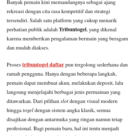
Banyak pemain kini memandangnya sebagai ajang
rekreasi dengan cita rasa kompetitif dan strategi
tersendiri. Salah satu platform yang cukup menarik
Tribuntogel
perhatian publik adalah
, yang dikenal
karena memberikan pengalaman bermain yang beragam
dan mudah diakses.
tribuntogel daftar
Proses
pun tergolong sederhana dan
ramah pengguna. Hanya dengan beberapa langkah,
pemain dapat membuat akun, melakukan deposit, lalu
langsung menjelajahi berbagai jenis permainan yang
ditawarkan. Dari pilihan
slot
dengan visual modern
hingga
togel
dengan sistem angka klasik, semua
disajikan dengan antarmuka yang ringan namun tetap
profesional. Bagi pemain baru, hal ini tentu menjadi