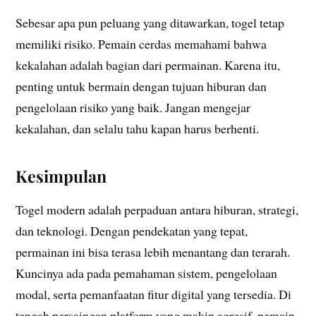
Sebesar apa pun peluang yang ditawarkan, togel tetap
memiliki risiko. Pemain cerdas memahami bahwa
kekalahan adalah bagian dari permainan. Karena itu,
penting untuk bermain dengan tujuan hiburan dan
pengelolaan risiko yang baik. Jangan mengejar
kekalahan, dan selalu tahu kapan harus berhenti.
Kesimpulan
Togel modern adalah perpaduan antara hiburan, strategi,
dan teknologi. Dengan pendekatan yang tepat,
permainan ini bisa terasa lebih menantang dan terarah.
Kuncinya ada pada pemahaman sistem, pengelolaan
modal, serta pemanfaatan fitur digital yang tersedia. Di
tengah persaingan platform yang makin agresif, pemain