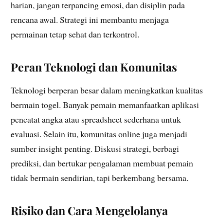
harian, jangan terpancing emosi, dan disiplin pada
rencana awal. Strategi ini membantu menjaga
permainan tetap sehat dan terkontrol.
Peran Teknologi dan Komunitas
Teknologi berperan besar dalam meningkatkan kualitas
bermain togel. Banyak pemain memanfaatkan aplikasi
pencatat angka atau spreadsheet sederhana untuk
evaluasi. Selain itu, komunitas online juga menjadi
sumber insight penting. Diskusi strategi, berbagi
prediksi, dan bertukar pengalaman membuat pemain
tidak bermain sendirian, tapi berkembang bersama.
Risiko dan Cara Mengelolanya