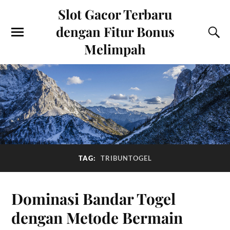
Slot Gacor Terbaru
dengan Fitur Bonus
Melimpah
TAG:
TRIBUNTOGEL
Dominasi Bandar Togel
dengan Metode Bermain