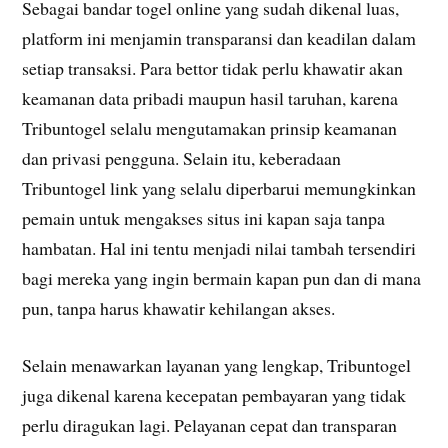
Sebagai bandar togel online yang sudah dikenal luas,
platform ini menjamin transparansi dan keadilan dalam
setiap transaksi. Para bettor tidak perlu khawatir akan
keamanan data pribadi maupun hasil taruhan, karena
Tribuntogel selalu mengutamakan prinsip keamanan
dan privasi pengguna. Selain itu, keberadaan
Tribuntogel link yang selalu diperbarui memungkinkan
pemain untuk mengakses situs ini kapan saja tanpa
hambatan. Hal ini tentu menjadi nilai tambah tersendiri
bagi mereka yang ingin bermain kapan pun dan di mana
pun, tanpa harus khawatir kehilangan akses.
Selain menawarkan layanan yang lengkap, Tribuntogel
juga dikenal karena kecepatan pembayaran yang tidak
perlu diragukan lagi. Pelayanan cepat dan transparan