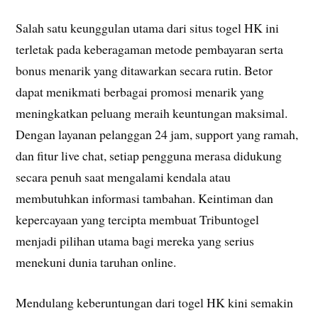
Salah satu keunggulan utama dari situs togel HK ini
terletak pada keberagaman metode pembayaran serta
bonus menarik yang ditawarkan secara rutin. Betor
dapat menikmati berbagai promosi menarik yang
meningkatkan peluang meraih keuntungan maksimal.
Dengan layanan pelanggan 24 jam, support yang ramah,
dan fitur live chat, setiap pengguna merasa didukung
secara penuh saat mengalami kendala atau
membutuhkan informasi tambahan. Keintiman dan
kepercayaan yang tercipta membuat Tribuntogel
menjadi pilihan utama bagi mereka yang serius
menekuni dunia taruhan online.
Mendulang keberuntungan dari togel HK kini semakin