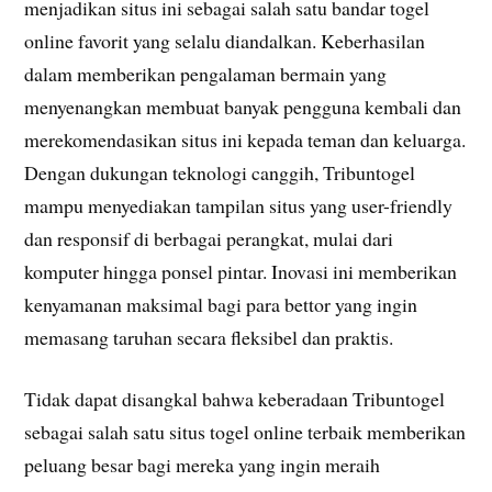
menjadikan situs ini sebagai salah satu bandar togel
online favorit yang selalu diandalkan. Keberhasilan
dalam memberikan pengalaman bermain yang
menyenangkan membuat banyak pengguna kembali dan
merekomendasikan situs ini kepada teman dan keluarga.
Dengan dukungan teknologi canggih, Tribuntogel
mampu menyediakan tampilan situs yang user-friendly
dan responsif di berbagai perangkat, mulai dari
komputer hingga ponsel pintar. Inovasi ini memberikan
kenyamanan maksimal bagi para bettor yang ingin
memasang taruhan secara fleksibel dan praktis.
Tidak dapat disangkal bahwa keberadaan Tribuntogel
sebagai salah satu situs togel online terbaik memberikan
peluang besar bagi mereka yang ingin meraih