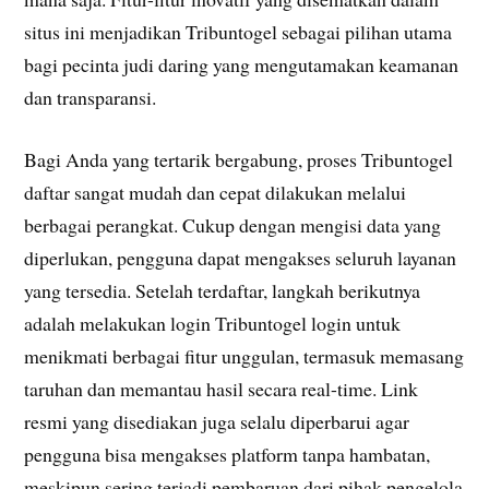
situs ini menjadikan Tribuntogel sebagai pilihan utama
bagi pecinta judi daring yang mengutamakan keamanan
dan transparansi.
Bagi Anda yang tertarik bergabung, proses Tribuntogel
daftar sangat mudah dan cepat dilakukan melalui
berbagai perangkat. Cukup dengan mengisi data yang
diperlukan, pengguna dapat mengakses seluruh layanan
yang tersedia. Setelah terdaftar, langkah berikutnya
adalah melakukan login Tribuntogel login untuk
menikmati berbagai fitur unggulan, termasuk memasang
taruhan dan memantau hasil secara real-time. Link
resmi yang disediakan juga selalu diperbarui agar
pengguna bisa mengakses platform tanpa hambatan,
meskipun sering terjadi pembaruan dari pihak pengelola