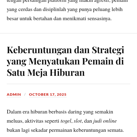
yang cerdas dan disiplinlah yang punya peluang lebih
besar untuk bertahan dan menikmati sensasinya.
Keberuntungan dan Strategi
yang Menyatukan Pemain di
Satu Meja Hiburan
ADMIN
OCTOBER 17, 2025
Dalam era hiburan berbasis daring yang semakin
meluas, aktivitas seperti
togel
,
slot
, dan
judi online
bukan lagi sekadar permainan keberuntungan semata.