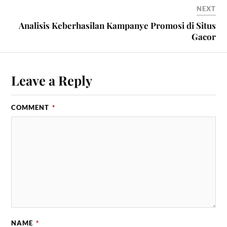
NEXT
Analisis Keberhasilan Kampanye Promosi di Situs
Gacor
Leave a Reply
COMMENT
*
NAME
*