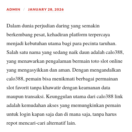
ADMIN
JANUARY 28, 2026
Dalam dunia perjudian daring yang semakin
berkembang pesat, kehadiran platform terpercaya
menjadi kebutuhan utama bagi para pecinta taruhan.
Salah satu nama yang sedang naik daun adalah calo388,
yang menawarkan pengalaman bermain toto slot online
yang mengasyikkan dan aman. Dengan mengandalkan
calo388, pemain bisa menikmati berbagai permainan
slot favorit tanpa khawatir dengan keamanan data
maupun transaksi. Keunggulan utama dari calo388 link
adalah kemudahan akses yang memungkinkan pemain
untuk login kapan saja dan di mana saja, tanpa harus
repot mencari-cari alternatif lain.