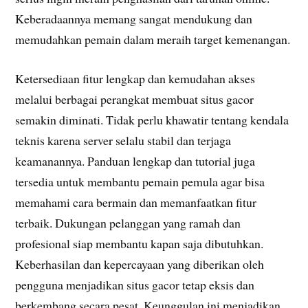
Keberadaannya memang sangat mendukung dan
memudahkan pemain dalam meraih target kemenangan.
Ketersediaan fitur lengkap dan kemudahan akses
melalui berbagai perangkat membuat situs gacor
semakin diminati. Tidak perlu khawatir tentang kendala
teknis karena server selalu stabil dan terjaga
keamanannya. Panduan lengkap dan tutorial juga
tersedia untuk membantu pemain pemula agar bisa
memahami cara bermain dan memanfaatkan fitur
terbaik. Dukungan pelanggan yang ramah dan
profesional siap membantu kapan saja dibutuhkan.
Keberhasilan dan kepercayaan yang diberikan oleh
pengguna menjadikan situs gacor tetap eksis dan
berkembang secara pesat. Keunggulan ini menjadikan