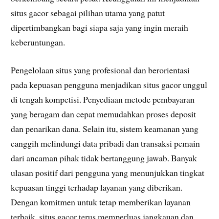
situs gacor sebagai pilihan utama yang patut
dipertimbangkan bagi siapa saja yang ingin meraih
keberuntungan.
Pengelolaan situs yang profesional dan berorientasi
pada kepuasan pengguna menjadikan situs gacor unggul
di tengah kompetisi. Penyediaan metode pembayaran
yang beragam dan cepat memudahkan proses deposit
dan penarikan dana. Selain itu, sistem keamanan yang
canggih melindungi data pribadi dan transaksi pemain
dari ancaman pihak tidak bertanggung jawab. Banyak
ulasan positif dari pengguna yang menunjukkan tingkat
kepuasan tinggi terhadap layanan yang diberikan.
Dengan komitmen untuk tetap memberikan layanan
terbaik, situs gacor terus memperluas jangkauan dan