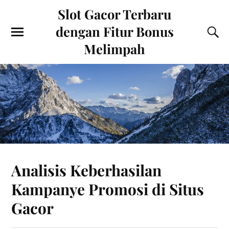
Slot Gacor Terbaru
dengan Fitur Bonus
Melimpah
Analisis Keberhasilan
Kampanye Promosi di Situs
Gacor