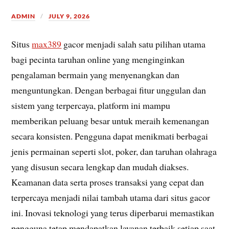
ADMIN
JULY 9, 2026
Situs
max389
gacor menjadi salah satu pilihan utama
bagi pecinta taruhan online yang menginginkan
pengalaman bermain yang menyenangkan dan
menguntungkan. Dengan berbagai fitur unggulan dan
sistem yang terpercaya, platform ini mampu
memberikan peluang besar untuk meraih kemenangan
secara konsisten. Pengguna dapat menikmati berbagai
jenis permainan seperti slot, poker, dan taruhan olahraga
yang disusun secara lengkap dan mudah diakses.
Keamanan data serta proses transaksi yang cepat dan
terpercaya menjadi nilai tambah utama dari situs gacor
ini. Inovasi teknologi yang terus diperbarui memastikan
pengguna tetap mendapatkan layanan terbaik setiap saat.