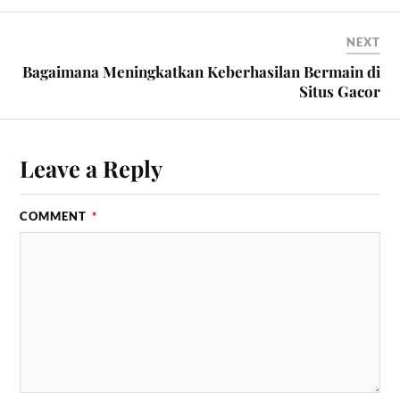
NEXT
Bagaimana Meningkatkan Keberhasilan Bermain di
Situs Gacor
Leave a Reply
COMMENT
*