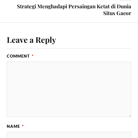
Strategi Menghadapi Persaingan Ketat di Dunia
Situs Gacor
Leave a Reply
COMMENT
*
NAME
*