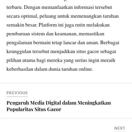
terbaru. Dengan memanfaatkan informasi tersebut
secara optimal, peluang untuk memenangkan taruhan
semakin besar. Platform ini juga rutin melakukan
pembaruan sistem dan keamanan, memastikan
pengalaman bermain tetap lancar dan aman. Berbagai
keunggulan tersebut menjadikan situs gacor sebagai
pilihan utama bagi mereka yang serius ingin meraih
keberhasilan dalam dunia taruhan online.
PREVIOUS
Pengaruh Media Digital dalam Meningkatkan
Popularitas Situs Gacor
NEXT