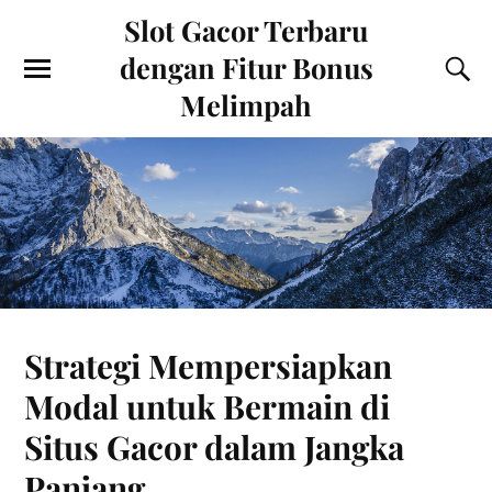
Slot Gacor Terbaru
dengan Fitur Bonus
Melimpah
Strategi Mempersiapkan
Modal untuk Bermain di
Situs Gacor dalam Jangka
Panjang