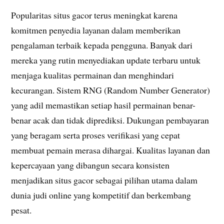
Popularitas situs gacor terus meningkat karena
komitmen penyedia layanan dalam memberikan
pengalaman terbaik kepada pengguna. Banyak dari
mereka yang rutin menyediakan update terbaru untuk
menjaga kualitas permainan dan menghindari
kecurangan. Sistem RNG (Random Number Generator)
yang adil memastikan setiap hasil permainan benar-
benar acak dan tidak diprediksi. Dukungan pembayaran
yang beragam serta proses verifikasi yang cepat
membuat pemain merasa dihargai. Kualitas layanan dan
kepercayaan yang dibangun secara konsisten
menjadikan situs gacor sebagai pilihan utama dalam
dunia judi online yang kompetitif dan berkembang
pesat.