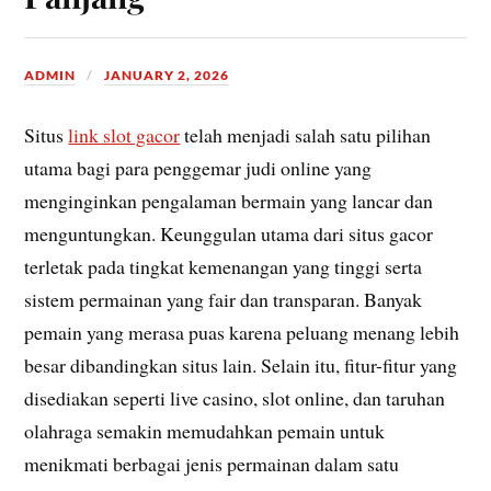
ADMIN
JANUARY 2, 2026
Situs
link slot gacor
telah menjadi salah satu pilihan
utama bagi para penggemar judi online yang
menginginkan pengalaman bermain yang lancar dan
menguntungkan. Keunggulan utama dari situs gacor
terletak pada tingkat kemenangan yang tinggi serta
sistem permainan yang fair dan transparan. Banyak
pemain yang merasa puas karena peluang menang lebih
besar dibandingkan situs lain. Selain itu, fitur-fitur yang
disediakan seperti live casino, slot online, dan taruhan
olahraga semakin memudahkan pemain untuk
menikmati berbagai jenis permainan dalam satu